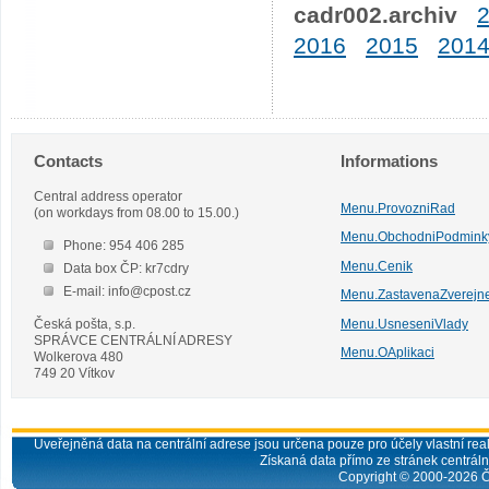
cadr002.archiv
2016
2015
201
Contacts
Informations
Central address operator
Menu.ProvozniRad
(on workdays from 08.00 to 15.00.)
Menu.ObchodniPodmink
Phone: 954 406 285
Menu.Cenik
Data box ČP: kr7cdry
E-mail: info@cpost.cz
Menu.ZastavenaZverejn
Česká pošta, s.p.
Menu.UsneseniVlady
SPRÁVCE CENTRÁLNÍ ADRESY
Menu.OAplikaci
Wolkerova 480
749 20 Vítkov
Uveřejněná data na centrální adrese jsou určena pouze pro účely vlastní real
Získaná data přímo ze stránek centrální
Copyright © 2000-
2026
Č