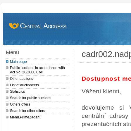
Central Address
cadr002.nad
Menu
Main page
Public auctions in accordance with
Act No. 26/2000 Coll
Dostupnost me
Other auctions
List of auctioneers
Vážení klienti,
Statiscics
Search for public auctions
Others offers
dovolujeme si 
Search for other offers
centrální adres
Menu.PrimeZadani
prezentačních st