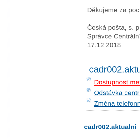
Děkujeme za poc
Česká pošta, s. p
Správce Centráln
17.12.2018
cadr002.akt
Dostupnost me
Odstávka centrá
Změna telefonn
cadr002.aktualni