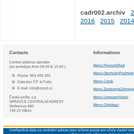
cadr002.archiv
2016
2015
201
Contacts
Informations
Central address operator
Menu.ProvozniRad
(on workdays from 08.00 to 15.00.)
Menu.ObchodniPodmink
Phone: 954 406 285
Menu.Cenik
Data box ČP: kr7cdry
E-mail: info@cpost.cz
Menu.ZastavenaZverejn
Česká pošta, s.p.
Menu.UsneseniVlady
SPRÁVCE CENTRÁLNÍ ADRESY
Menu.OAplikaci
Wolkerova 480
749 20 Vítkov
Uveřejněná data na centrální adrese jsou určena pouze pro účely vlastní real