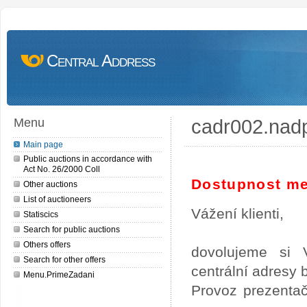
Central Address
cadr002.nad
Menu
Main page
Public auctions in accordance with
Act No. 26/2000 Coll
Dostupnost me
Other auctions
List of auctioneers
Vážení klienti,
Statiscics
Search for public auctions
Others offers
dovolujeme si 
Search for other offers
centrální adresy
Menu.PrimeZadani
Provoz prezentač