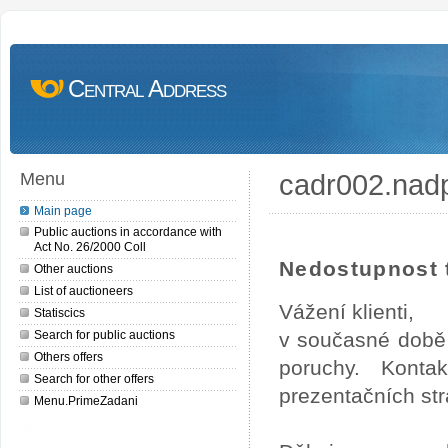
Central Address
cadr002.nad
Menu
Main page
Public auctions in accordance with
Act No. 26/2000 Coll
Nedostupnost t
Other auctions
List of auctioneers
Vážení klienti,
Statiscics
Search for public auctions
v současné době 
Others offers
poruchy. Konta
Search for other offers
prezentačních str
Menu.PrimeZadani