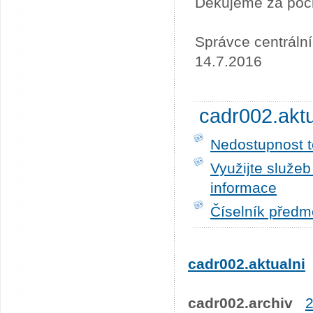
Děkujeme za poc
Správce centráln
14.7.2016
cadr002.akt
Nedostupnost t
Využijte služe
informace
Číselník předm
cadr002.aktualni
cadr002.archiv