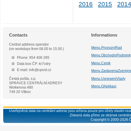
2016
2015
201
Contacts
Informations
Central address operator
Menu.ProvozniRad
(on workdays from 08.00 to 15.00.)
Menu.ObchodniPodmink
Phone: 954 406 285
Menu.Cenik
Data box ČP: kr7cdry
E-mail: info@cpost.cz
Menu.ZastavenaZverejn
Česká pošta, s.p.
Menu.UsneseniVlady
SPRÁVCE CENTRÁLNÍ ADRESY
Menu.OAplikaci
Wolkerova 480
749 20 Vítkov
Uveřejněná data na centrální adrese jsou určena pouze pro účely vlastní real
Získaná data přímo ze stránek centrální
Copyright © 2000-
2026
Č