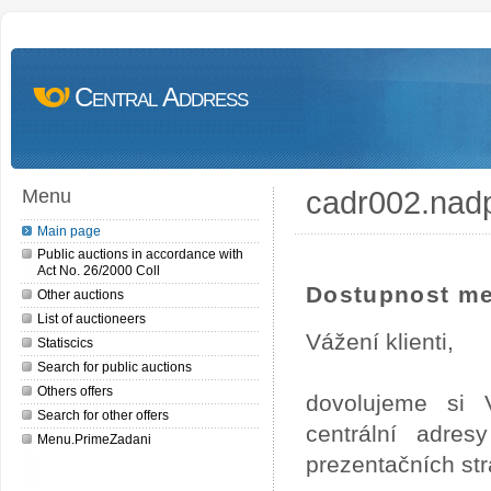
Central Address
cadr002.nad
Menu
Main page
Public auctions in accordance with
Act No. 26/2000 Coll
Dostupnost me
Other auctions
List of auctioneers
Vážení klienti,
Statiscics
Search for public auctions
Others offers
dovolujeme si 
Search for other offers
centrální adre
Menu.PrimeZadani
prezentačních st