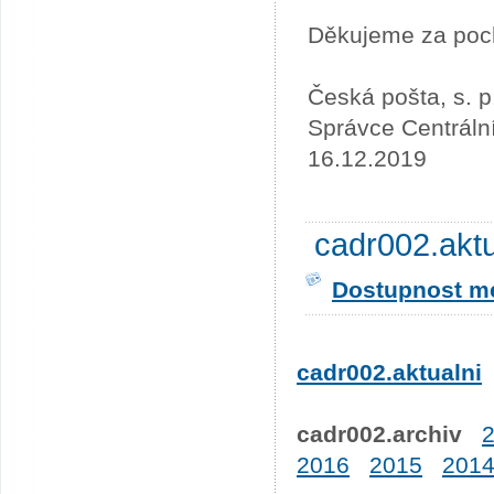
Děkujeme za poc
Česká pošta, s. p
Správce Centráln
16.12.2019
cadr002.akt
Dostupnost me
cadr002.aktualni
cadr002.archiv
2016
2015
201