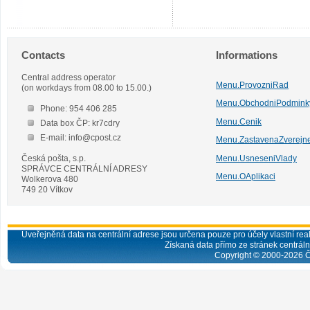
Contacts
Informations
Central address operator
Menu.ProvozniRad
(on workdays from 08.00 to 15.00.)
Menu.ObchodniPodmink
Phone: 954 406 285
Menu.Cenik
Data box ČP: kr7cdry
E-mail: info@cpost.cz
Menu.ZastavenaZverejn
Česká pošta, s.p.
Menu.UsneseniVlady
SPRÁVCE CENTRÁLNÍ ADRESY
Menu.OAplikaci
Wolkerova 480
749 20 Vítkov
Uveřejněná data na centrální adrese jsou určena pouze pro účely vlastní real
Získaná data přímo ze stránek centrální
Copyright © 2000-
2026
Č