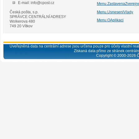
E-mail: info@cpost.cz
Menu.ZastavenaZverejn
Česká pošta, s.p.
Menu.UsneseniVlady
SPRÁVCE CENTRÁLNÍ ADRESY
Menu.OAplikaci
Wolkerova 480
749 20 Vítkov
Uveřejněná data na centrální adrese jsou určena pouze pro účely vlastní real
Získaná data přímo ze stránek centrální
Copyright © 2000-
2026
Č