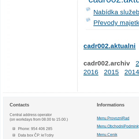
Nabídka služeb
Převody majetk
cadr002.aktualni
cadr002.archiv
2016
2015
201
Contacts
Informations
Central address operator
Menu.ProvozniRad
(on workdays from 08.00 to 15.00.)
Menu.ObchodniPodmink
Phone: 954 406 285
Menu.Cenik
Data box ČP: kr7cdry