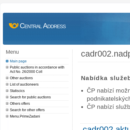
Central Address
cadr002.nad
Menu
Main page
Public auctions in accordance with
Act No. 26/2000 Coll
Nabídka služe
Other auctions
List of auctioneers
ČP nabízí možn
Statiscics
Search for public auctions
podnikatelských
Others offers
ČP nabízí služb
Search for other offers
Menu.PrimeZadani
cadr002.akt