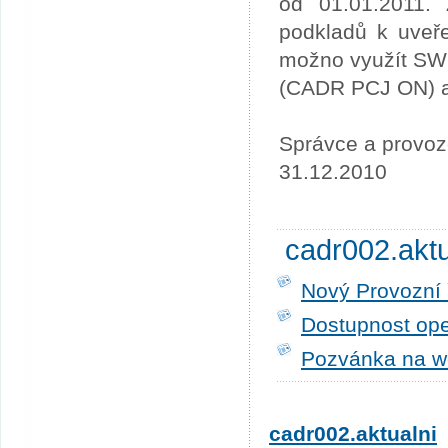
od 01.01.2011. 
podkladů k uveře
možno využít SW
(CADR PCJ ON) a 
Správce a provoz
31.12.2010
cadr002.akt
Nový Provozní 
Dostupnost ope
Pozvánka na w
cadr002.aktualni