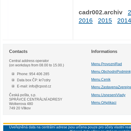
cadr002.archiv
2016
2015
201
Contacts
Informations
Central address operator
Menu.ProvozniRad
(on workdays from 08.00 to 15.00.)
Menu.ObchodniPodmink
Phone: 954 406 285
Menu.Cenik
Data box ČP: kr7cdry
E-mail: info@cpost.cz
Menu.ZastavenaZverejn
Česká pošta, s.p.
Menu.UsneseniVlady
SPRÁVCE CENTRÁLNÍ ADRESY
Menu.OAplikaci
Wolkerova 480
749 20 Vítkov
Uveřejněná data na centrální adrese jsou určena pouze pro účely vlastní real