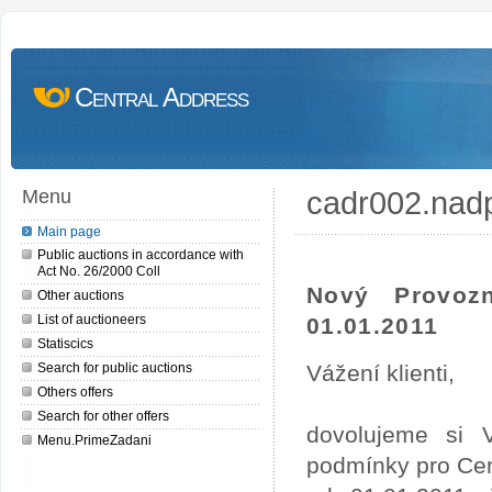
Central Address
cadr002.nad
Menu
Main page
Public auctions in accordance with
Act No. 26/2000 Coll
Nový Provoz
Other auctions
List of auctioneers
01.01.2011
Statiscics
Search for public auctions
Vážení klienti,
Others offers
Search for other offers
dovolujeme si 
Menu.PrimeZadani
podmínky pro Cen