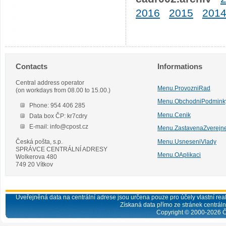
2016
2015
201
Contacts
Informations
Central address operator
Menu.ProvozniRad
(on workdays from 08.00 to 15.00.)
Menu.ObchodniPodmink
Phone: 954 406 285
Menu.Cenik
Data box ČP: kr7cdry
E-mail: info@cpost.cz
Menu.ZastavenaZverejn
Česká pošta, s.p.
Menu.UsneseniVlady
SPRÁVCE CENTRÁLNÍ ADRESY
Menu.OAplikaci
Wolkerova 480
749 20 Vítkov
Uveřejněná data na centrální adrese jsou určena pouze pro účely vlastní real
Získaná data přímo ze stránek centrální
Copyright © 2000-
2026
Č