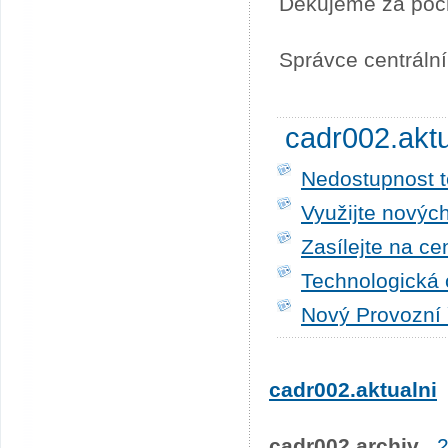
Děkujeme za poc
Správce centráln
cadr002.akt
Nedostupnost t
Využijte novýc
Zasílejte na ce
Technologická 
Nový Provozní 
cadr002.aktualni
cadr002.archiv