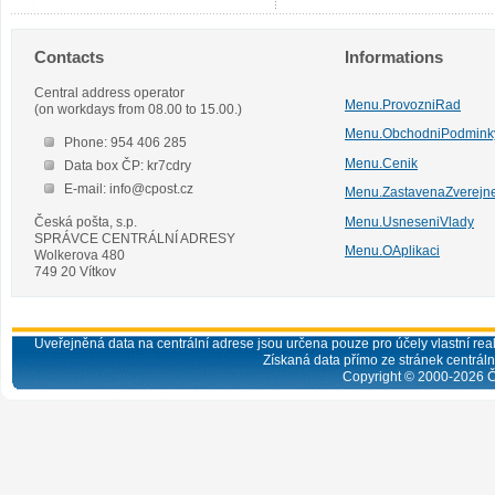
Contacts
Informations
Central address operator
Menu.ProvozniRad
(on workdays from 08.00 to 15.00.)
Menu.ObchodniPodmink
Phone: 954 406 285
Menu.Cenik
Data box ČP: kr7cdry
E-mail: info@cpost.cz
Menu.ZastavenaZverejn
Česká pošta, s.p.
Menu.UsneseniVlady
SPRÁVCE CENTRÁLNÍ ADRESY
Menu.OAplikaci
Wolkerova 480
749 20 Vítkov
Uveřejněná data na centrální adrese jsou určena pouze pro účely vlastní real
Získaná data přímo ze stránek centrální
Copyright © 2000-
2026
Č