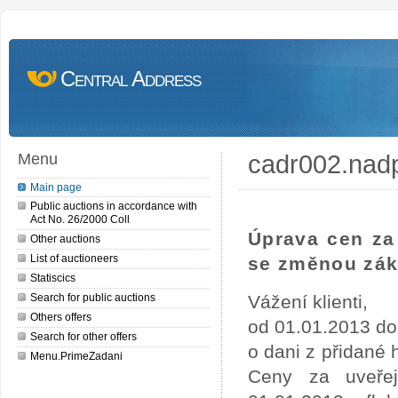
Central Address
cadr002.nad
Menu
Main page
Public auctions in accordance with
Act No. 26/2000 Coll
Úprava cen za 
Other auctions
List of auctioneers
se změnou zák
Statiscics
Search for public auctions
Vážení klienti,
Others offers
od 01.01.2013 do
Search for other offers
o dani z přidané
Menu.PrimeZadani
Ceny za uveře