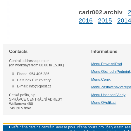
cadr002.archiv
2016
2015
201
Contacts
Informations
Central address operator
Menu.ProvozniRad
(on workdays from 08.00 to 15.00.)
Menu.ObchodniPodmink
Phone: 954 406 285
Menu.Cenik
Data box ČP: kr7cdry
E-mail: info@cpost.cz
Menu.ZastavenaZverejn
Česká pošta, s.p.
Menu.UsneseniVlady
SPRÁVCE CENTRÁLNÍ ADRESY
Menu.OAplikaci
Wolkerova 480
749 20 Vítkov
Uveřejněná data na centrální adrese jsou určena pouze pro účely vlastní real