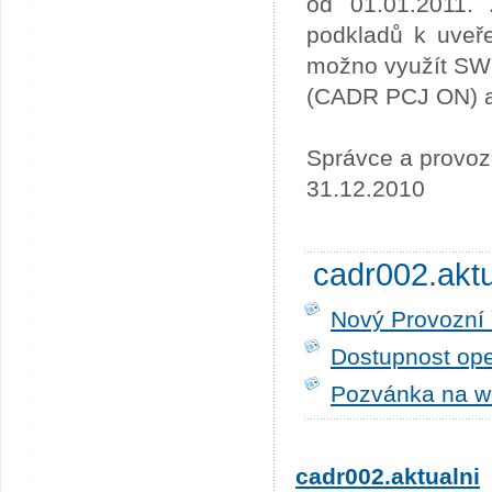
od 01.01.2011. 
podkladů k uveře
možno využít SW
(CADR PCJ ON) a 
Správce a provoz
31.12.2010
cadr002.akt
Nový Provozní 
Dostupnost ope
Pozvánka na w
cadr002.aktualni