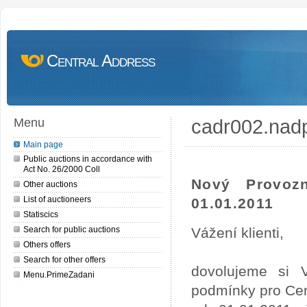
Central Address
cadr002.nad
Menu
Main page
Public auctions in accordance with
Act No. 26/2000 Coll
Nový Provoz
Other auctions
List of auctioneers
01.01.2011
Statiscics
Search for public auctions
Vážení klienti,
Others offers
Search for other offers
dovolujeme si 
Menu.PrimeZadani
podmínky pro Cen