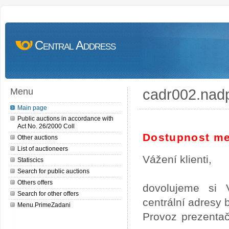
Central Address
cadr002.nad
Menu
Main page
Public auctions in accordance with
Act No. 26/2000 Coll
Dostupnost me
Other auctions
List of auctioneers
Vážení klienti,
Statiscics
Search for public auctions
Others offers
dovolujeme si 
Search for other offers
centrální adresy
Menu.PrimeZadani
Provoz prezentač