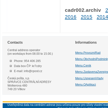
cadr002.archiv
2016
2015
201
Contacts
Informations
Central address operator
Menu.ProvozniRad
(on workdays from 08.00 to 15.00.)
Menu.ObchodniPodmink
Phone: 954 406 285
Menu.Cenik
Data box ČP: kr7cdry
E-mail: info@cpost.cz
Menu.ZastavenaZverejn
Česká pošta, s.p.
Menu.UsneseniVlady
SPRÁVCE CENTRÁLNÍ ADRESY
Menu.OAplikaci
Wolkerova 480
749 20 Vítkov
Uveřejněná data na centrální adrese jsou určena pouze pro účely vlastní real