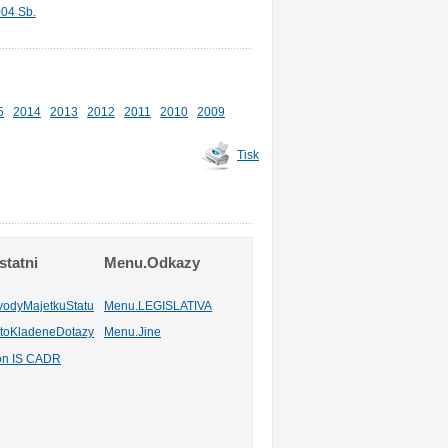
004 Sb.
5
2014
2013
2012
2011
2010
2009
Tisk
tatni
Menu.Odkazy
vodyMajetkuStatu
Menu.LEGISLATIVA
toKladeneDotazy
Menu.Jine
ion IS CADR