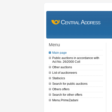
Central Address
Menu
Main page
Public auctions in accordance with
Act No. 26/2000 Coll
Other auctions
List of auctioneers
Statiscics
Search for public auctions
Others offers
Search for other offers
Menu.PrimeZadani