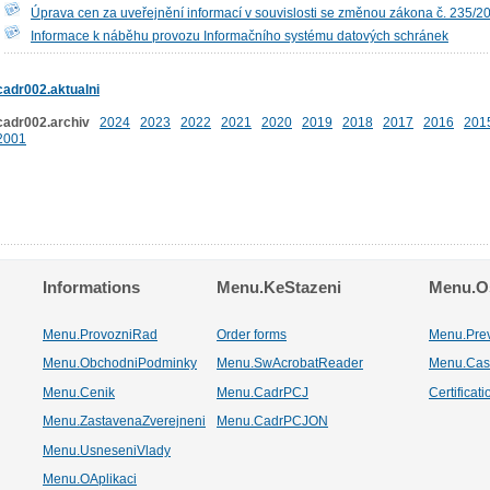
Úprava cen za uveřejnění informací v souvislosti se změnou zákona č. 235/2
Informace k náběhu provozu Informačního systému datových schránek
cadr002.aktualni
cadr002.archiv
2024
2023
2022
2021
2020
2019
2018
2017
2016
201
2001
Informations
Menu.KeStazeni
Menu.Os
Menu.ProvozniRad
Order forms
Menu.Pre
Menu.ObchodniPodminky
Menu.SwAcrobatReader
Menu.Cas
Menu.Cenik
Menu.CadrPCJ
Certificat
Menu.ZastavenaZverejneni
Menu.CadrPCJON
Menu.UsneseniVlady
Menu.OAplikaci