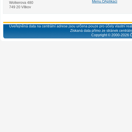
Menu.OAplikaci
Wolkerova 480
749 20 Vítkov
Uveřejněná data na centrální adrese jsou určena pouze pro účely vlastní real
Získaná data přímo ze stránek centrální
Copyright © 2000-
2026
Č