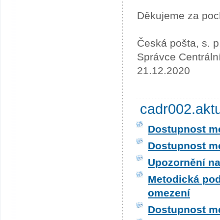
Děkujeme za poc
Česká pošta, s. p
Správce Centráln
21.12.2020
cadr002.akt
Dostupnost me
Dostupnost me
Upozornění na
Metodická pod
omezení
Dostupnost me