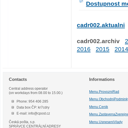
Dostupnost me
cadr002.aktualni
cadr002.archiv
2016
2015
201
Contacts
Informations
Central address operator
Menu.ProvozniRad
(on workdays from 08.00 to 15.00.)
Menu.ObchodniPodmink
Phone: 954 406 285
Menu.Cenik
Data box ČP: kr7cdry
E-mail: info@cpost.cz
Menu.ZastavenaZverejn
Česká pošta, s.p.
Menu.UsneseniVlady
SPRÁVCE CENTRÁLNÍ ADRESY