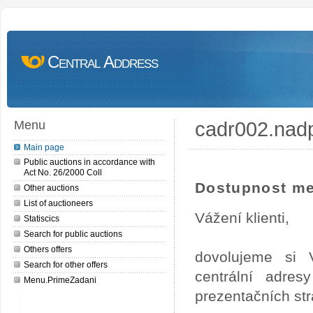
Central Address
cadr002.nad
Menu
Main page
Public auctions in accordance with
Act No. 26/2000 Coll
Dostupnost me
Other auctions
List of auctioneers
Vážení klienti,
Statiscics
Search for public auctions
Others offers
dovolujeme si 
Search for other offers
centrální adre
Menu.PrimeZadani
prezentačních st