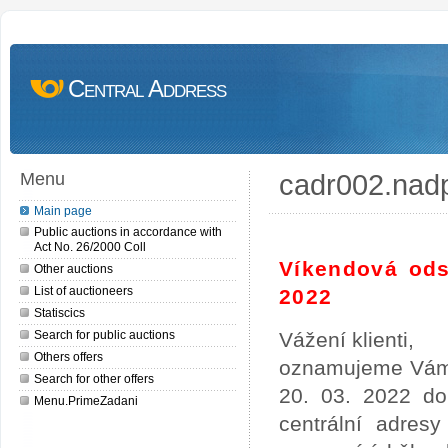
Central Address
cadr002.nad
Menu
Main page
Public auctions in accordance with
Act No. 26/2000 Coll
Víkendová ods
Other auctions
List of auctioneers
2022
Statiscics
Search for public auctions
Vážení klienti,
Others offers
oznamujeme Vám,
Search for other offers
20. 03. 2022 do
Menu.PrimeZadani
centrální adres