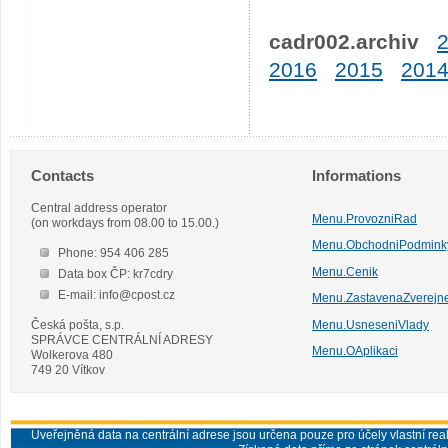
cadr002.archiv
2016
2015
201
Contacts
Informations
Central address operator
Menu.ProvozniRad
(on workdays from 08.00 to 15.00.)
Menu.ObchodniPodmink
Phone: 954 406 285
Menu.Cenik
Data box ČP: kr7cdry
E-mail: info@cpost.cz
Menu.ZastavenaZverejn
Česká pošta, s.p.
Menu.UsneseniVlady
SPRÁVCE CENTRÁLNÍ ADRESY
Menu.OAplikaci
Wolkerova 480
749 20 Vítkov
Uveřejněná data na centrální adrese jsou určena pouze pro účely vlastní real