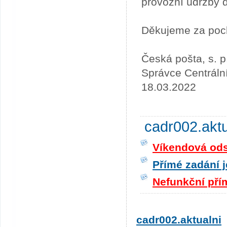
provozní údržby 
Děkujeme za poc
Česká pošta, s. p
Správce Centráln
18.03.2022
cadr002.akt
Víkendová odst
Přímé zadání j
Nefunkční pří
cadr002.aktualni