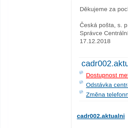
Děkujeme za poc
Česká pošta, s. p
Správce Centráln
17.12.2018
cadr002.akt
Dostupnost me
Odstávka centrá
Změna telefonn
cadr002.aktualni