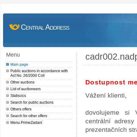
Central Address
cadr002.nad
Menu
Main page
Public auctions in accordance with
Act No. 26/2000 Coll
Dostupnost me
Other auctions
List of auctioneers
Vážení klienti,
Statiscics
Search for public auctions
Others offers
dovolujeme si 
Search for other offers
centrální adres
Menu.PrimeZadani
prezentačních st