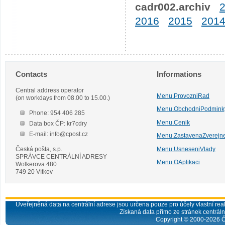
cadr002.archiv
2016
2015
201
Contacts
Informations
Central address operator
Menu.ProvozniRad
(on workdays from 08.00 to 15.00.)
Menu.ObchodniPodmink
Phone: 954 406 285
Menu.Cenik
Data box ČP: kr7cdry
E-mail: info@cpost.cz
Menu.ZastavenaZverejn
Česká pošta, s.p.
Menu.UsneseniVlady
SPRÁVCE CENTRÁLNÍ ADRESY
Menu.OAplikaci
Wolkerova 480
749 20 Vítkov
Uveřejněná data na centrální adrese jsou určena pouze pro účely vlastní real
Získaná data přímo ze stránek centrální
Copyright © 2000-
2026
Č