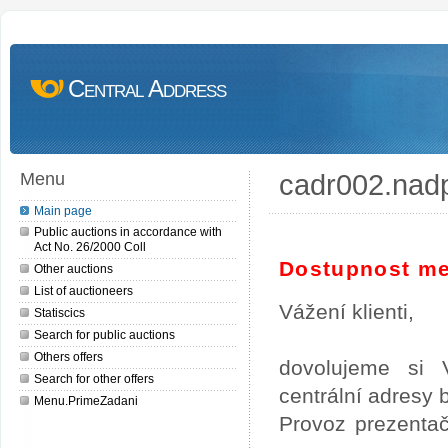
Central Address
cadr002.nad
Menu
Main page
Public auctions in accordance with
Act No. 26/2000 Coll
Dostupnost me
Other auctions
List of auctioneers
Vážení klienti,
Statiscics
Search for public auctions
Others offers
dovolujeme si 
Search for other offers
centrální adresy
Menu.PrimeZadani
Provoz prezentač