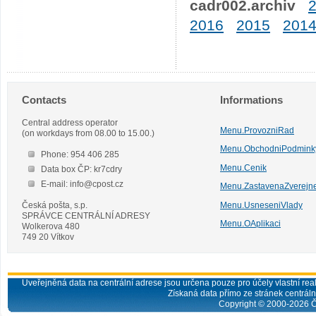
cadr002.archiv
2016
2015
201
Contacts
Informations
Central address operator
Menu.ProvozniRad
(on workdays from 08.00 to 15.00.)
Menu.ObchodniPodmink
Phone: 954 406 285
Menu.Cenik
Data box ČP: kr7cdry
E-mail: info@cpost.cz
Menu.ZastavenaZverejn
Česká pošta, s.p.
Menu.UsneseniVlady
SPRÁVCE CENTRÁLNÍ ADRESY
Menu.OAplikaci
Wolkerova 480
749 20 Vítkov
Uveřejněná data na centrální adrese jsou určena pouze pro účely vlastní real
Získaná data přímo ze stránek centrální
Copyright © 2000-
2026
Č