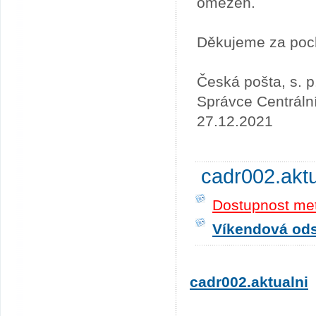
omezen.
Děkujeme za poc
Česká pošta, s. p
Správce Centráln
27.12.2021
cadr002.akt
Dostupnost me
Víkendová odst
cadr002.aktualni