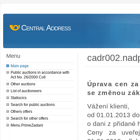
Central Address
cadr002.nad
Menu
Main page
Public auctions in accordance with
Act No. 26/2000 Coll
Úprava cen za 
Other auctions
List of auctioneers
se změnou zák
Statiscics
Search for public auctions
Vážení klienti,
Others offers
od 01.01.2013 do
Search for other offers
o dani z přidané
Menu.PrimeZadani
Ceny za uveře