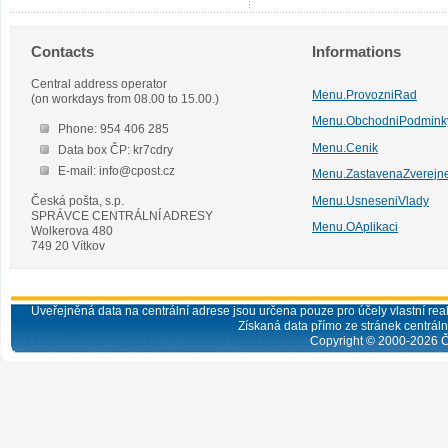
Contacts
Informations
Central address operator
Menu.ProvozniRad
(on workdays from 08.00 to 15.00.)
Menu.ObchodniPodmink
Phone: 954 406 285
Menu.Cenik
Data box ČP: kr7cdry
E-mail: info@cpost.cz
Menu.ZastavenaZverejn
Česká pošta, s.p.
Menu.UsneseniVlady
SPRÁVCE CENTRÁLNÍ ADRESY
Menu.OAplikaci
Wolkerova 480
749 20 Vítkov
Uveřejněná data na centrální adrese jsou určena pouze pro účely vlastní real
Získaná data přímo ze stránek centrální
Copyright © 2000-
2026
Č