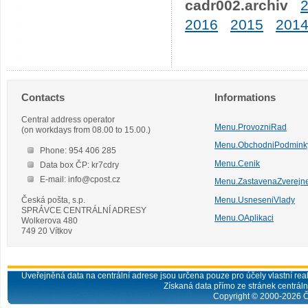
cadr002.archiv
2016
2015
201
Contacts
Informations
Central address operator
Menu.ProvozniRad
(on workdays from 08.00 to 15.00.)
Menu.ObchodniPodmink
Phone: 954 406 285
Menu.Cenik
Data box ČP: kr7cdry
E-mail: info@cpost.cz
Menu.ZastavenaZverejn
Česká pošta, s.p.
Menu.UsneseniVlady
SPRÁVCE CENTRÁLNÍ ADRESY
Menu.OAplikaci
Wolkerova 480
749 20 Vítkov
Uveřejněná data na centrální adrese jsou určena pouze pro účely vlastní real
Získaná data přímo ze stránek centrální
Copyright © 2000-
2026
Č