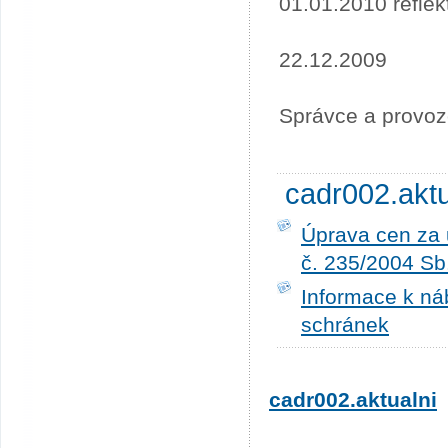
01.01.2010 refle
22.12.2009
Správce a provoz
cadr002.akt
Úprava cen za 
č. 235/2004 Sb
Informace k ná
schránek
cadr002.aktualni