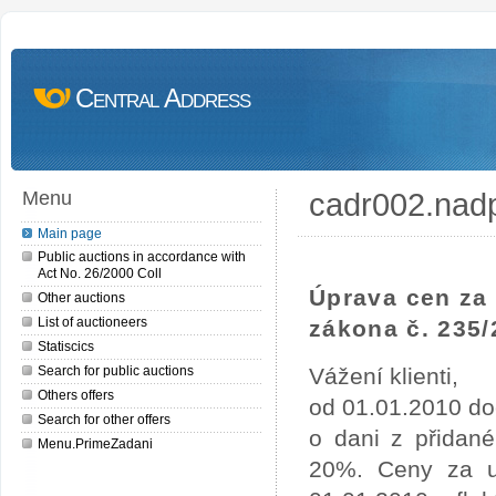
Central Address
cadr002.nad
Menu
Main page
Public auctions in accordance with
Act No. 26/2000 Coll
Úprava cen za 
Other auctions
List of auctioneers
zákona č. 235/
Statiscics
Search for public auctions
Vážení klienti,
Others offers
od 01.01.2010 do
Search for other offers
o dani z přidan
Menu.PrimeZadani
20%. Ceny za uv