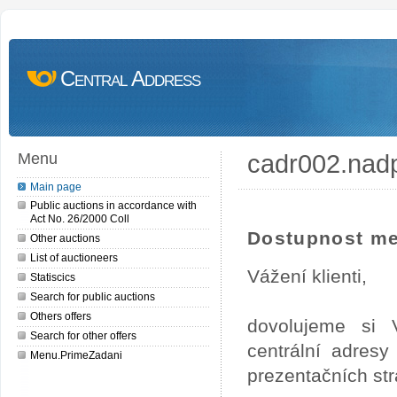
Central Address
cadr002.nad
Menu
Main page
Public auctions in accordance with
Act No. 26/2000 Coll
Dostupnost me
Other auctions
List of auctioneers
Vážení klienti,
Statiscics
Search for public auctions
Others offers
dovolujeme si 
Search for other offers
centrální adres
Menu.PrimeZadani
prezentačních st