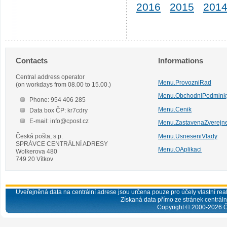
2016
2015
201
Contacts
Informations
Central address operator
Menu.ProvozniRad
(on workdays from 08.00 to 15.00.)
Menu.ObchodniPodmink
Phone: 954 406 285
Menu.Cenik
Data box ČP: kr7cdry
E-mail: info@cpost.cz
Menu.ZastavenaZverejn
Česká pošta, s.p.
Menu.UsneseniVlady
SPRÁVCE CENTRÁLNÍ ADRESY
Menu.OAplikaci
Wolkerova 480
749 20 Vítkov
Uveřejněná data na centrální adrese jsou určena pouze pro účely vlastní real
Získaná data přímo ze stránek centrální
Copyright © 2000-
2026
Č