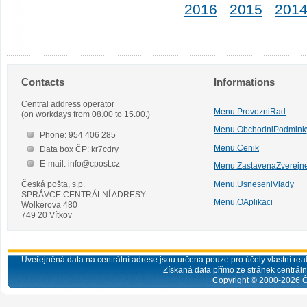
2016
2015
201
Contacts
Informations
Central address operator
Menu.ProvozniRad
(on workdays from 08.00 to 15.00.)
Menu.ObchodniPodmink
Phone: 954 406 285
Menu.Cenik
Data box ČP: kr7cdry
E-mail: info@cpost.cz
Menu.ZastavenaZverejn
Česká pošta, s.p.
Menu.UsneseniVlady
SPRÁVCE CENTRÁLNÍ ADRESY
Menu.OAplikaci
Wolkerova 480
749 20 Vítkov
Uveřejněná data na centrální adrese jsou určena pouze pro účely vlastní real
Získaná data přímo ze stránek centrální
Copyright © 2000-
2026
Č