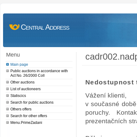
Central Address
cadr002.nad
Menu
Main page
Public auctions in accordance with
Act No. 26/2000 Coll
Nedostupnost t
Other auctions
List of auctioneers
Vážení klienti,
Statiscics
Search for public auctions
v současné době 
Others offers
poruchy. Konta
Search for other offers
prezentačních str
Menu.PrimeZadani