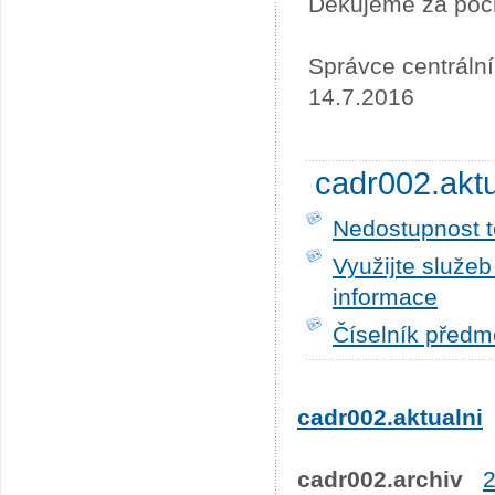
Děkujeme za poc
Správce centráln
14.7.2016
cadr002.akt
Nedostupnost t
Využijte služe
informace
Číselník předm
cadr002.aktualni
cadr002.archiv