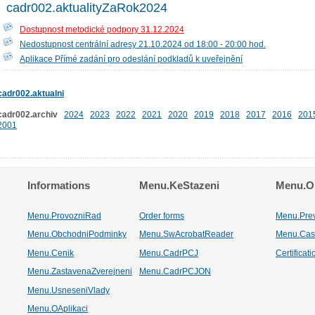
cadr002.aktualityZaRok2024
Dostupnost metodické podpory 31.12.2024
Nedostupnost centrální adresy 21.10.2024 od 18:00 - 20:00 hod.
Aplikace Přímé zadání pro odeslání podkladů k uveřejnění
cadr002.aktualni
cadr002.archiv
2024
2023
2022
2021
2020
2019
2018
2017
2016
201
2001
Informations
Menu.KeStazeni
Menu.Os
Menu.ProvozniRad
Order forms
Menu.Pre
Menu.ObchodniPodminky
Menu.SwAcrobatReader
Menu.Cas
Menu.Cenik
Menu.CadrPCJ
Certificat
Menu.ZastavenaZverejneni
Menu.CadrPCJON
Menu.UsneseniVlady
Menu.OAplikaci