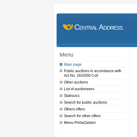
Central Address
Menu
Main page
Public auctions in accordance with
Act No. 26/2000 Coll
Other auctions
List of auctioneers
Statiscics
Search for public auctions
Others offers
Search for other offers
Menu.PrimeZadani