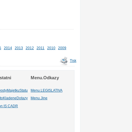
5
2014
2013
2012
2011
2010
2009
Tisk
tatni
Menu.Odkazy
vodyMajetkuStatu
Menu.LEGISLATIVA
toKladeneDotazy
Menu.Jine
ion IS CADR