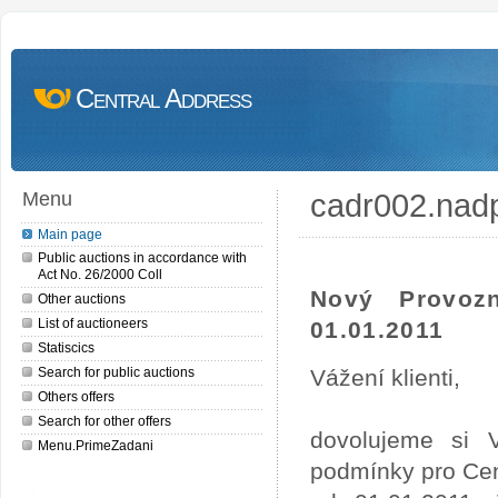
Central Address
cadr002.nad
Menu
Main page
Public auctions in accordance with
Act No. 26/2000 Coll
Nový Provoz
Other auctions
List of auctioneers
01.01.2011
Statiscics
Search for public auctions
Vážení klienti,
Others offers
Search for other offers
dovolujeme si 
Menu.PrimeZadani
podmínky pro Cen