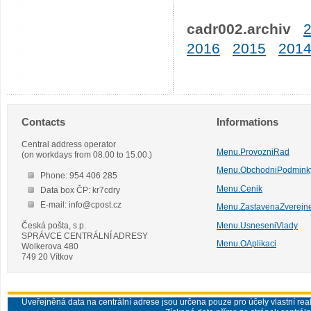
cadr002.archiv
2016
2015
201
Contacts
Informations
Central address operator
Menu.ProvozniRad
(on workdays from 08.00 to 15.00.)
Menu.ObchodniPodmink
Phone: 954 406 285
Menu.Cenik
Data box ČP: kr7cdry
E-mail: info@cpost.cz
Menu.ZastavenaZverejn
Česká pošta, s.p.
Menu.UsneseniVlady
SPRÁVCE CENTRÁLNÍ ADRESY
Menu.OAplikaci
Wolkerova 480
749 20 Vítkov
Uveřejněná data na centrální adrese jsou určena pouze pro účely vlastní real