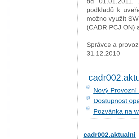
od 01.01.2011. 
podkladů k uveře
možno využít SW
(CADR PCJ ON) a 
Správce a provoz
31.12.2010
cadr002.akt
Nový Provozní 
Dostupnost ope
Pozvánka na w
cadr002.aktualni