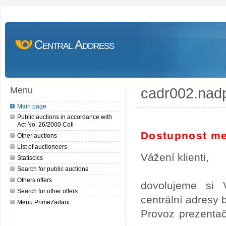
Central Address
cadr002.nad
Menu
Main page
Public auctions in accordance with
Act No. 26/2000 Coll
Dostupnost me
Other auctions
List of auctioneers
Vážení klienti,
Statiscics
Search for public auctions
Others offers
dovolujeme si 
Search for other offers
centrální adresy
Menu.PrimeZadani
Provoz prezentač