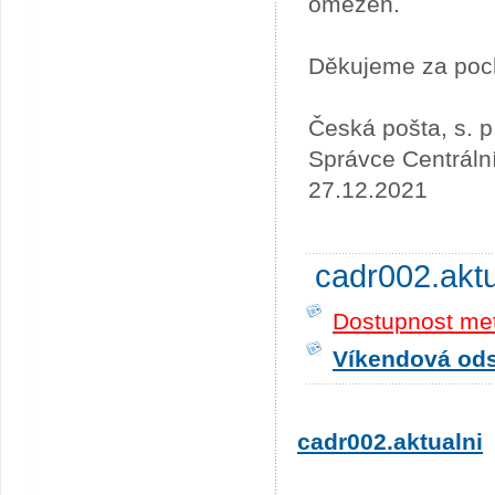
omezen.
Děkujeme za poc
Česká pošta, s. p
Správce Centráln
27.12.2021
cadr002.akt
Dostupnost me
Víkendová odst
cadr002.aktualni