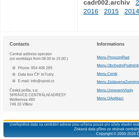
cadr002.archiv
2016
2015
201
Contacts
Informations
Central address operator
Menu.ProvozniRad
(on workdays from 08.00 to 15.00.)
Menu.ObchodniPodmink
Phone: 954 406 285
Menu.Cenik
Data box ČP: kr7cdry
E-mail: info@cpost.cz
Menu.ZastavenaZverejn
Česká pošta, s.p.
Menu.UsneseniVlady
SPRÁVCE CENTRÁLNÍ ADRESY
Menu.OAplikaci
Wolkerova 480
749 20 Vítkov
Uveřejněná data na centrální adrese jsou určena pouze pro účely vlastní real
Získaná data přímo ze stránek centrální
Copyright © 2000-
2026
Č