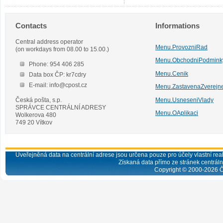
Contacts
Informations
Central address operator
Menu.ProvozniRad
(on workdays from 08.00 to 15.00.)
Menu.ObchodniPodmink
Phone: 954 406 285
Menu.Cenik
Data box ČP: kr7cdry
E-mail: info@cpost.cz
Menu.ZastavenaZverejn
Česká pošta, s.p.
Menu.UsneseniVlady
SPRÁVCE CENTRÁLNÍ ADRESY
Menu.OAplikaci
Wolkerova 480
749 20 Vítkov
Uveřejněná data na centrální adrese jsou určena pouze pro účely vlastní real
Získaná data přímo ze stránek centrální
Copyright © 2000-
2026
Č