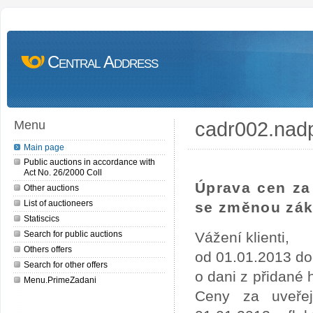
Central Address
cadr002.nad
Menu
Main page
Public auctions in accordance with
Act No. 26/2000 Coll
Úprava cen za 
Other auctions
List of auctioneers
se změnou zák
Statiscics
Search for public auctions
Vážení klienti,
Others offers
od 01.01.2013 do
Search for other offers
o dani z přidané
Menu.PrimeZadani
Ceny za uveře