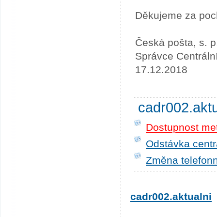
Děkujeme za poc
Česká pošta, s. p
Správce Centráln
17.12.2018
cadr002.akt
Dostupnost me
Odstávka centrá
Změna telefonn
cadr002.aktualni