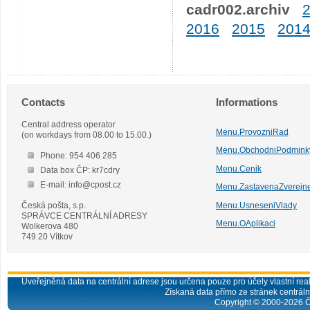
cadr002.archiv
2016
2015
201
Contacts
Informations
Central address operator
Menu.ProvozniRad
(on workdays from 08.00 to 15.00.)
Menu.ObchodniPodmink
Phone: 954 406 285
Menu.Cenik
Data box ČP: kr7cdry
E-mail: info@cpost.cz
Menu.ZastavenaZverejn
Česká pošta, s.p.
Menu.UsneseniVlady
SPRÁVCE CENTRÁLNÍ ADRESY
Menu.OAplikaci
Wolkerova 480
749 20 Vítkov
Uveřejněná data na centrální adrese jsou určena pouze pro účely vlastní real
Získaná data přímo ze stránek centrální
Copyright © 2000-
2026
Č