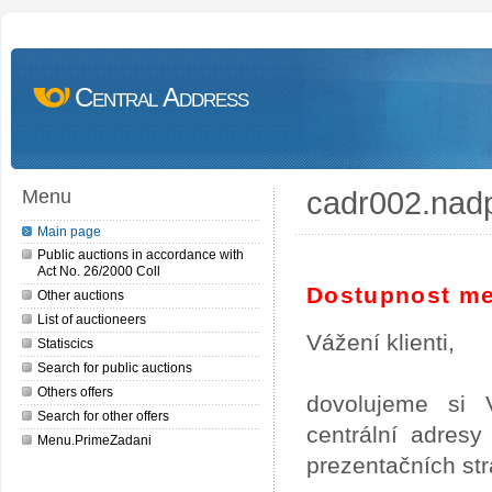
Central Address
cadr002.nad
Menu
Main page
Public auctions in accordance with
Act No. 26/2000 Coll
Dostupnost me
Other auctions
List of auctioneers
Vážení klienti,
Statiscics
Search for public auctions
Others offers
dovolujeme si 
Search for other offers
centrální adres
Menu.PrimeZadani
prezentačních st