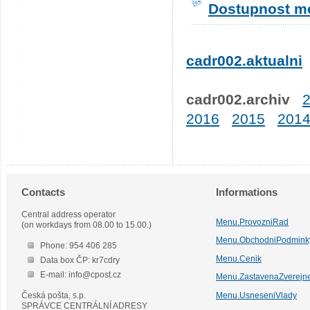
Dostupnost me
cadr002.aktualni
cadr002.archiv
2016
2015
201
Contacts
Informations
Central address operator
Menu.ProvozniRad
(on workdays from 08.00 to 15.00.)
Menu.ObchodniPodmink
Phone: 954 406 285
Menu.Cenik
Data box ČP: kr7cdry
E-mail: info@cpost.cz
Menu.ZastavenaZverejn
Česká pošta, s.p.
Menu.UsneseniVlady
SPRÁVCE CENTRÁLNÍ ADRESY