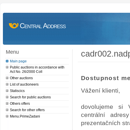
Central Address
cadr002.nad
Menu
Main page
Public auctions in accordance with
Act No. 26/2000 Coll
Dostupnost me
Other auctions
List of auctioneers
Vážení klienti,
Statiscics
Search for public auctions
Others offers
dovolujeme si 
Search for other offers
centrální adre
Menu.PrimeZadani
prezentačních st