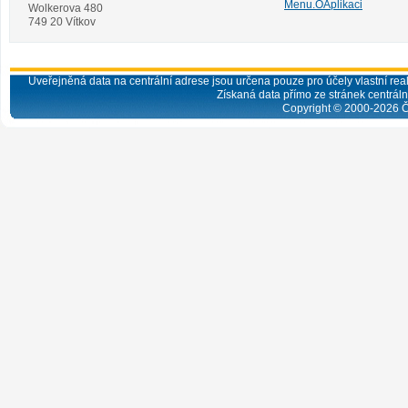
Menu.OAplikaci
Wolkerova 480
749 20 Vítkov
Uveřejněná data na centrální adrese jsou určena pouze pro účely vlastní real
Získaná data přímo ze stránek centrální
Copyright © 2000-
2026
Č