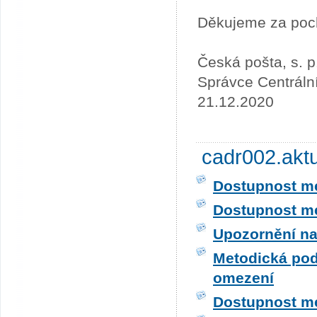
Děkujeme za poc
Česká pošta, s. p
Správce Centráln
21.12.2020
cadr002.akt
Dostupnost me
Dostupnost me
Upozornění na
Metodická pod
omezení
Dostupnost me