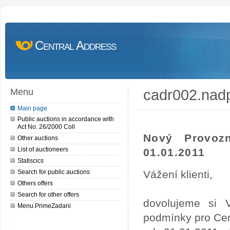
Central Address
cadr002.nad
Menu
Main page
Public auctions in accordance with
Act No. 26/2000 Coll
Nový Provoz
Other auctions
List of auctioneers
01.01.2011
Statiscics
Search for public auctions
Vážení klienti,
Others offers
Search for other offers
dovolujeme si 
Menu.PrimeZadani
podmínky pro Cen