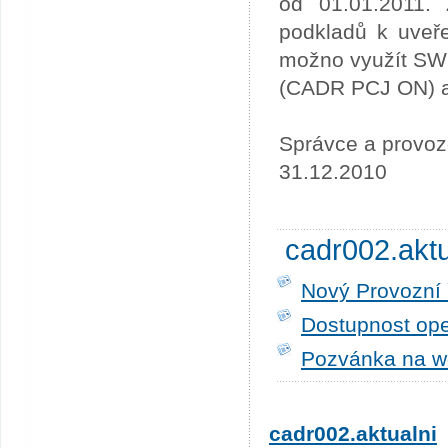
od 01.01.2011. 
podkladů k uveře
možno využít SW
(CADR PCJ ON) a 
Správce a provoz
31.12.2010
cadr002.akt
Nový Provozní 
Dostupnost ope
Pozvánka na w
cadr002.aktualni