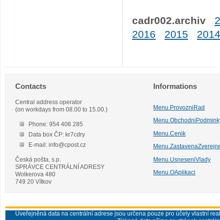
cadr002.archiv
2016
2015
201
Contacts
Informations
Central address operator
Menu.ProvozniRad
(on workdays from 08.00 to 15.00.)
Menu.ObchodniPodmink
Phone: 954 406 285
Menu.Cenik
Data box ČP: kr7cdry
E-mail: info@cpost.cz
Menu.ZastavenaZverejn
Česká pošta, s.p.
Menu.UsneseniVlady
SPRÁVCE CENTRÁLNÍ ADRESY
Menu.OAplikaci
Wolkerova 480
749 20 Vítkov
Uveřejněná data na centrální adrese jsou určena pouze pro účely vlastní real