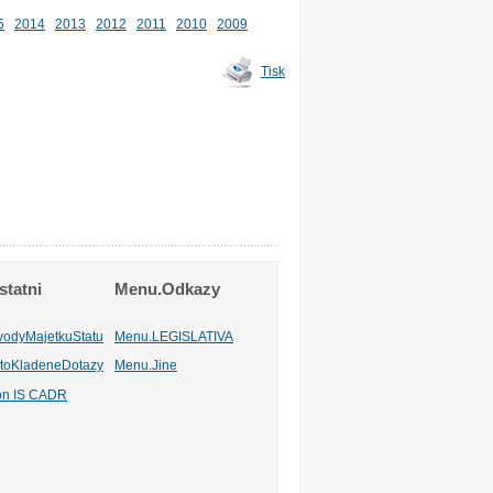
5
2014
2013
2012
2011
2010
2009
Tisk
tatni
Menu.Odkazy
vodyMajetkuStatu
Menu.LEGISLATIVA
toKladeneDotazy
Menu.Jine
ion IS CADR