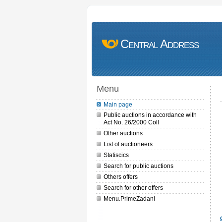
Central Address
Menu
Main page
Public auctions in accordance with
Act No. 26/2000 Coll
Other auctions
List of auctioneers
Statiscics
Search for public auctions
Others offers
Search for other offers
Menu.PrimeZadani