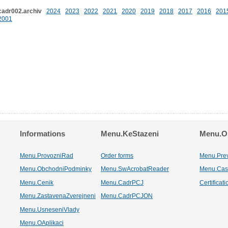
cadr002.archiv
2024
2023
2022
2021
2020
2019
2018
2017
2016
201
2001
Informations
Menu.KeStazeni
Menu.Os
Menu.ProvozniRad
Order forms
Menu.Pre
Menu.ObchodniPodminky
Menu.SwAcrobatReader
Menu.Cas
Menu.Cenik
Menu.CadrPCJ
Certificat
Menu.ZastavenaZverejneni
Menu.CadrPCJON
Menu.UsneseniVlady
Menu.OAplikaci