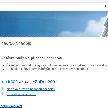
Map
cadr002.nadpis
Nabídka služeb s přidanou hodnotou
ČP nabízí možnost uveřejňovat informace pro široké spektrum podnikatelských 
ČP nabízí služby poskytování výpisů z archivovaných informací.
cadr002.aktualityZaRok2001
Nabídka služeb s přidanou hodnotou
Převody majetku státu
cadr002.aktualni