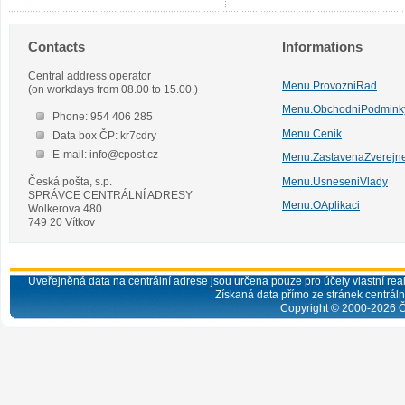
Contacts
Informations
Central address operator
Menu.ProvozniRad
(on workdays from 08.00 to 15.00.)
Menu.ObchodniPodmink
Phone: 954 406 285
Menu.Cenik
Data box ČP: kr7cdry
E-mail: info@cpost.cz
Menu.ZastavenaZverejn
Česká pošta, s.p.
Menu.UsneseniVlady
SPRÁVCE CENTRÁLNÍ ADRESY
Menu.OAplikaci
Wolkerova 480
749 20 Vítkov
Uveřejněná data na centrální adrese jsou určena pouze pro účely vlastní real
Získaná data přímo ze stránek centrální
Copyright © 2000-
2026
Č