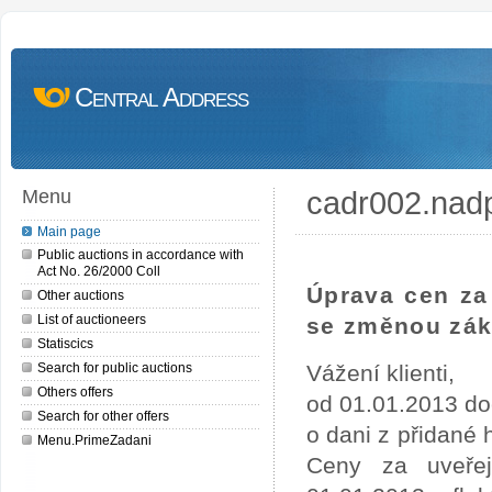
Central Address
cadr002.nad
Menu
Main page
Public auctions in accordance with
Act No. 26/2000 Coll
Úprava cen za 
Other auctions
List of auctioneers
se změnou zák
Statiscics
Search for public auctions
Vážení klienti,
Others offers
od 01.01.2013 do
Search for other offers
o dani z přidané
Menu.PrimeZadani
Ceny za uveře