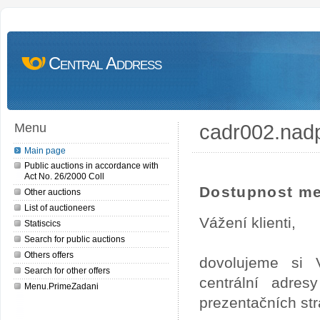
Central Address
cadr002.nad
Menu
Main page
Public auctions in accordance with
Act No. 26/2000 Coll
Dostupnost me
Other auctions
List of auctioneers
Vážení klienti,
Statiscics
Search for public auctions
Others offers
dovolujeme si 
Search for other offers
centrální adre
Menu.PrimeZadani
prezentačních st