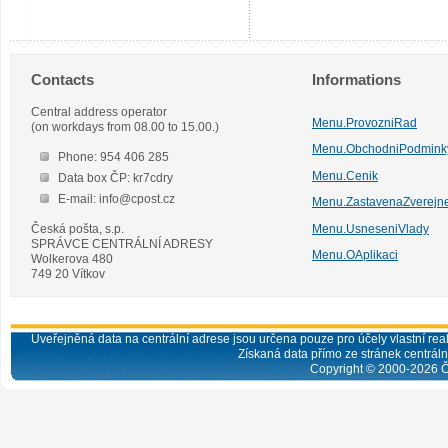
Contacts
Informations
Central address operator
Menu.ProvozniRad
(on workdays from 08.00 to 15.00.)
Menu.ObchodniPodmink
Phone: 954 406 285
Menu.Cenik
Data box ČP: kr7cdry
E-mail: info@cpost.cz
Menu.ZastavenaZverejn
Česká pošta, s.p.
Menu.UsneseniVlady
SPRÁVCE CENTRÁLNÍ ADRESY
Menu.OAplikaci
Wolkerova 480
749 20 Vítkov
Uveřejněná data na centrální adrese jsou určena pouze pro účely vlastní real
Získaná data přímo ze stránek centrální
Copyright © 2000-
2026
Č