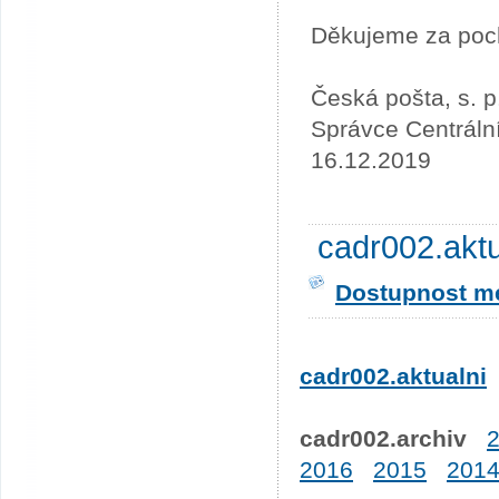
Děkujeme za poc
Česká pošta, s. p
Správce Centráln
16.12.2019
cadr002.akt
Dostupnost me
cadr002.aktualni
cadr002.archiv
2016
2015
201