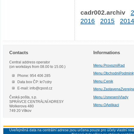
cadr002.archiv
2016
2015
201
Contacts
Informations
Central address operator
Menu.ProvozniRad
(on workdays from 08.00 to 15.00.)
Menu.ObchodniPodmink
Phone: 954 406 285
Menu.Cenik
Data box ČP: kr7cdry
E-mail: info@cpost.cz
Menu.ZastavenaZverejn
Česká pošta, s.p.
Menu.UsneseniVlady
SPRÁVCE CENTRÁLNÍ ADRESY
Menu.OAplikaci
Wolkerova 480
749 20 Vítkov
Uveřejněná data na centrální adrese jsou určena pouze pro účely vlastní real