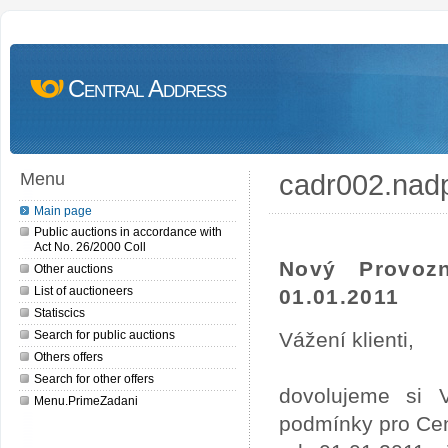
Central Address
cadr002.nad
Menu
Main page
Public auctions in accordance with
Act No. 26/2000 Coll
Nový Provoz
Other auctions
List of auctioneers
01.01.2011
Statiscics
Search for public auctions
Vážení klienti,
Others offers
Search for other offers
dovolujeme si 
Menu.PrimeZadani
podmínky pro Cen