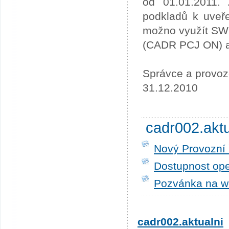
od 01.01.2011. 
podkladů k uveře
možno využít SW
(CADR PCJ ON) a 
Správce a provoz
31.12.2010
cadr002.akt
Nový Provozní 
Dostupnost ope
Pozvánka na w
cadr002.aktualni