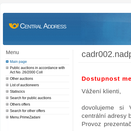
Central Address
cadr002.nad
Menu
Main page
Public auctions in accordance with
Act No. 26/2000 Coll
Dostupnost me
Other auctions
List of auctioneers
Vážení klienti,
Statiscics
Search for public auctions
Others offers
dovolujeme si 
Search for other offers
centrální adresy
Menu.PrimeZadani
Provoz prezentač