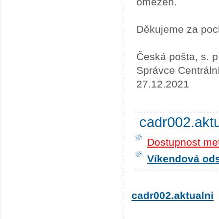
omezen.
Děkujeme za poc
Česká pošta, s. p
Správce Centráln
27.12.2021
cadr002.akt
Dostupnost me
Víkendová odst
cadr002.aktualni