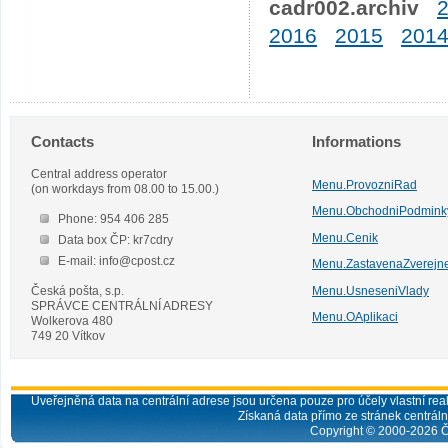
cadr002.archiv
2016
2015
201
Contacts
Informations
Central address operator
Menu.ProvozniRad
(on workdays from 08.00 to 15.00.)
Menu.ObchodniPodmink
Phone: 954 406 285
Menu.Cenik
Data box ČP: kr7cdry
E-mail: info@cpost.cz
Menu.ZastavenaZverejn
Česká pošta, s.p.
Menu.UsneseniVlady
SPRÁVCE CENTRÁLNÍ ADRESY
Menu.OAplikaci
Wolkerova 480
749 20 Vítkov
Uveřejněná data na centrální adrese jsou určena pouze pro účely vlastní real
Získaná data přímo ze stránek centrální
Copyright © 2000-
2026
Č