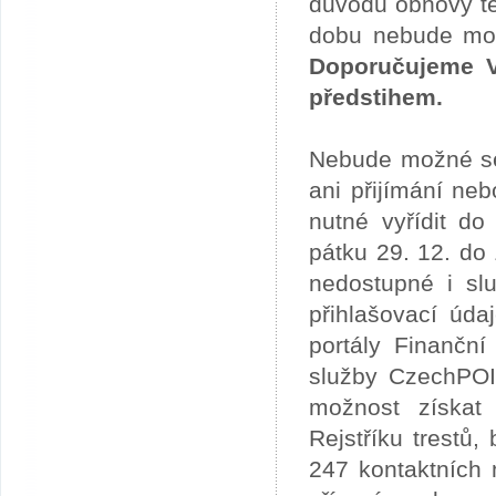
důvodu obnovy te
dobu nebude možn
Doporučujeme V
předstihem.
Nebude možné se 
ani přijímání ne
nutné vyřídit do
pátku 29. 12. do
nedostupné i slu
přihlašovací úda
portály Finančn
služby CzechPOI
možnost získat 
Rejstříku trestů
247 kontaktních