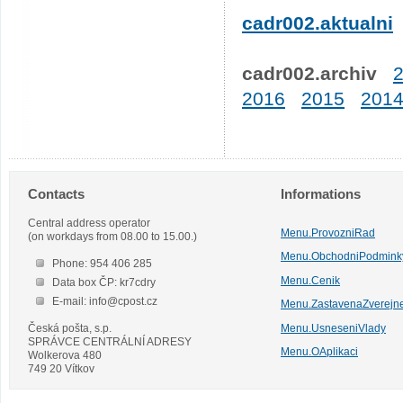
cadr002.aktualni
cadr002.archiv
2016
2015
201
Contacts
Informations
Central address operator
Menu.ProvozniRad
(on workdays from 08.00 to 15.00.)
Menu.ObchodniPodmink
Phone: 954 406 285
Menu.Cenik
Data box ČP: kr7cdry
E-mail: info@cpost.cz
Menu.ZastavenaZverejn
Česká pošta, s.p.
Menu.UsneseniVlady
SPRÁVCE CENTRÁLNÍ ADRESY
Menu.OAplikaci
Wolkerova 480
749 20 Vítkov