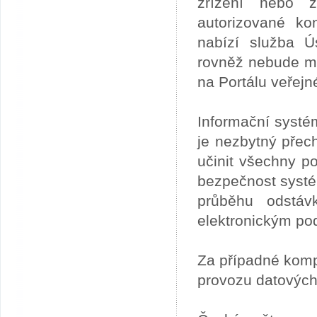
zřízení nebo z
autorizované ko
nabízí služba 
rovněž nebude mo
na Portálu veřejn
Informační systé
je nezbytný přech
učinit všechny p
bezpečnost systém
průběhu odstáv
elektronickým po
Za případné kom
provozu datových