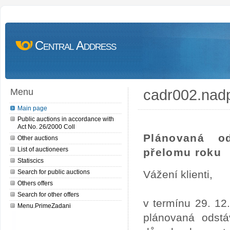
Central Address
cadr002.nad
Menu
Main page
Public auctions in accordance with
Act No. 26/2000 Coll
Plánovaná o
Other auctions
List of auctioneers
přelomu roku
Statiscics
Search for public auctions
Vážení klienti,
Others offers
Search for other offers
v termínu 29. 12
Menu.PrimeZadani
plánovaná odstá