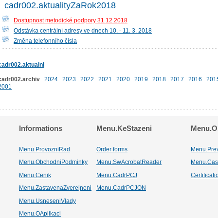
cadr002.aktualityZaRok2018
Dostupnost metodické podpory 31.12.2018
Odstávka centrální adresy ve dnech 10. - 11. 3. 2018
Změna telefonního čísla
cadr002.aktualni
cadr002.archiv
2024
2023
2022
2021
2020
2019
2018
2017
2016
201
2001
Informations
Menu.KeStazeni
Menu.Os
Menu.ProvozniRad
Order forms
Menu.Pre
Menu.ObchodniPodminky
Menu.SwAcrobatReader
Menu.Cas
Menu.Cenik
Menu.CadrPCJ
Certificat
Menu.ZastavenaZverejneni
Menu.CadrPCJON
Menu.UsneseniVlady
Menu.OAplikaci