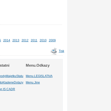
5
2014
2013
2012
2011
2010
2009
Tisk
tatni
Menu.Odkazy
vodyMajetkuStatu
Menu.LEGISLATIVA
toKladeneDotazy
Menu.Jine
ion IS CADR