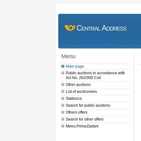
Central Address
Menu
Main page
Public auctions in accordance with
Act No. 26/2000 Coll
Other auctions
List of auctioneers
Statiscics
Search for public auctions
Others offers
Search for other offers
Menu.PrimeZadani