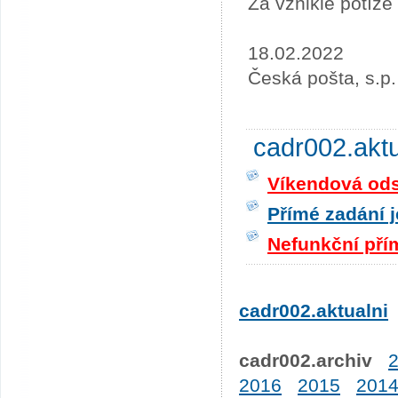
Za vzniklé potíž
18.02.2022
Česká pošta, s.p.
cadr002.akt
Víkendová odst
Přímé zadání j
Nefunkční pří
cadr002.aktualni
cadr002.archiv
2016
2015
201