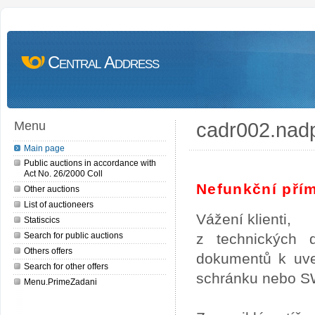
Central Address
cadr002.nad
Menu
Main page
Public auctions in accordance with
Act No. 26/2000 Coll
Nefunkční pří
Other auctions
List of auctioneers
Vážení klienti,
Statiscics
Search for public auctions
z technických 
Others offers
dokumentů k uveř
Search for other offers
schránku nebo SW
Menu.PrimeZadani