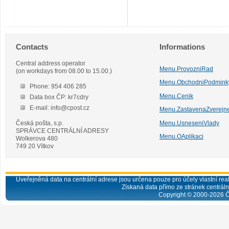
Contacts
Informations
Central address operator
Menu.ProvozniRad
(on workdays from 08.00 to 15.00.)
Menu.ObchodniPodmink
Phone: 954 406 285
Menu.Cenik
Data box ČP: kr7cdry
E-mail: info@cpost.cz
Menu.ZastavenaZverejn
Česká pošta, s.p.
Menu.UsneseniVlady
SPRÁVCE CENTRÁLNÍ ADRESY
Menu.OAplikaci
Wolkerova 480
749 20 Vítkov
Uveřejněná data na centrální adrese jsou určena pouze pro účely vlastní real
Získaná data přímo ze stránek centrální
Copyright © 2000-
2026
Č