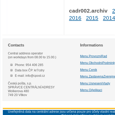
cadr002.archiv
2016
2015
201
Contacts
Informations
Central address operator
Menu.ProvozniRad
(on workdays from 08.00 to 15.00.)
Menu.ObchodniPodmink
Phone: 954 406 285
Menu.Cenik
Data box ČP: kr7cdry
E-mail: info@cpost.cz
Menu.ZastavenaZverejn
Česká pošta, s.p.
Menu.UsneseniVlady
SPRÁVCE CENTRÁLNÍ ADRESY
Menu.OAplikaci
Wolkerova 480
749 20 Vítkov
Uveřejněná data na centrální adrese jsou určena pouze pro účely vlastní real