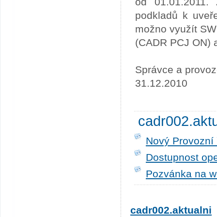
od 01.01.2011. 
podkladů k uveře
možno využít SW
(CADR PCJ ON) a 
Správce a provoz
31.12.2010
cadr002.akt
Nový Provozní 
Dostupnost ope
Pozvánka na w
cadr002.aktualni