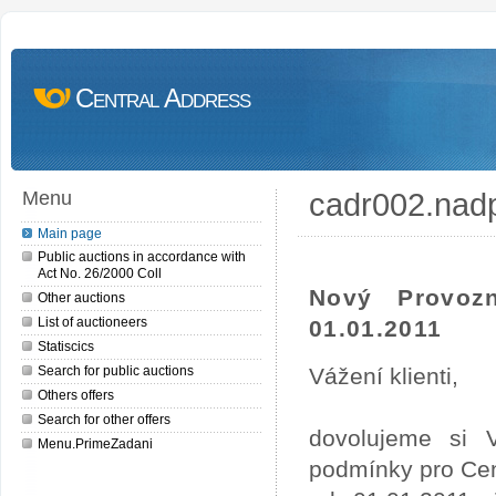
Central Address
cadr002.nad
Menu
Main page
Public auctions in accordance with
Act No. 26/2000 Coll
Nový Provoz
Other auctions
List of auctioneers
01.01.2011
Statiscics
Search for public auctions
Vážení klienti,
Others offers
Search for other offers
dovolujeme si 
Menu.PrimeZadani
podmínky pro Cen