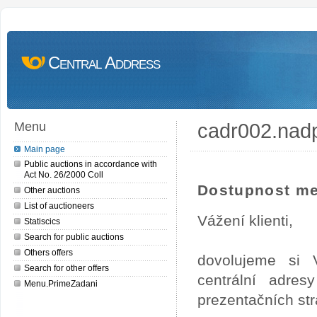
Central Address
cadr002.nad
Menu
Main page
Public auctions in accordance with
Act No. 26/2000 Coll
Dostupnost me
Other auctions
List of auctioneers
Vážení klienti,
Statiscics
Search for public auctions
Others offers
dovolujeme si 
Search for other offers
centrální adre
Menu.PrimeZadani
prezentačních st