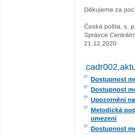
Děkujeme za poc
Česká pošta, s. p
Správce Centráln
21.12.2020
cadr002.akt
Dostupnost me
Dostupnost me
Upozornění na
Metodická pod
omezení
Dostupnost me