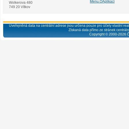
Menu.OAplikaci
Wolkerova 480
749 20 Vítkov
Uveřejněná data na centrální adrese jsou určena pouze pro účely vlastní real
Získaná data přímo ze stránek centrální
Copyright © 2000-
2026
Č