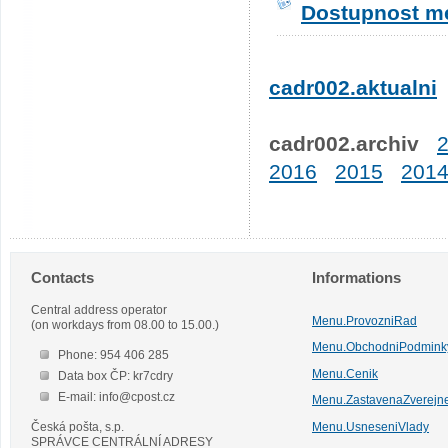
Dostupnost me
cadr002.aktualni
cadr002.archiv
2016
2015
201
Contacts
Informations
Central address operator
Menu.ProvozniRad
(on workdays from 08.00 to 15.00.)
Menu.ObchodniPodmink
Phone: 954 406 285
Menu.Cenik
Data box ČP: kr7cdry
E-mail: info@cpost.cz
Menu.ZastavenaZverejn
Česká pošta, s.p.
Menu.UsneseniVlady
SPRÁVCE CENTRÁLNÍ ADRESY