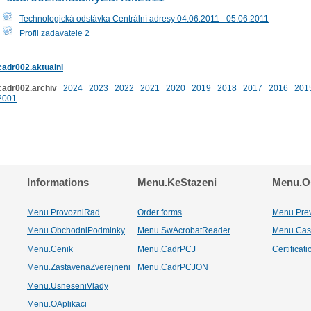
Technologická odstávka Centrální adresy 04.06.2011 - 05.06.2011
Profil zadavatele 2
cadr002.aktualni
cadr002.archiv
2024
2023
2022
2021
2020
2019
2018
2017
2016
201
2001
Informations
Menu.KeStazeni
Menu.Os
Menu.ProvozniRad
Order forms
Menu.Pre
Menu.ObchodniPodminky
Menu.SwAcrobatReader
Menu.Cas
Menu.Cenik
Menu.CadrPCJ
Certificat
Menu.ZastavenaZverejneni
Menu.CadrPCJON
Menu.UsneseniVlady
Menu.OAplikaci