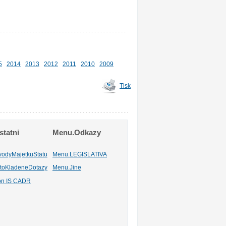
5
2014
2013
2012
2011
2010
2009
Tisk
tatni
Menu.Odkazy
vodyMajetkuStatu
Menu.LEGISLATIVA
toKladeneDotazy
Menu.Jine
ion IS CADR