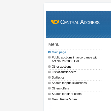
Central Address
Menu
Main page
Public auctions in accordance with
Act No. 26/2000 Coll
Other auctions
List of auctioneers
Statiscics
Search for public auctions
Others offers
Search for other offers
Menu.PrimeZadani