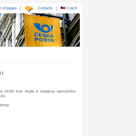
 of pages
|
Contacts
|
Czech
11
o 04:00 hod. dojde k odstávce operačního
zlu.
dresy.