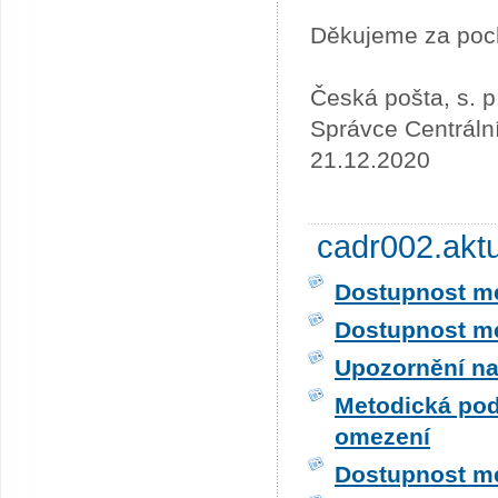
Děkujeme za poc
Česká pošta, s. p
Správce Centráln
21.12.2020
cadr002.akt
Dostupnost me
Dostupnost me
Upozornění na
Metodická pod
omezení
Dostupnost me