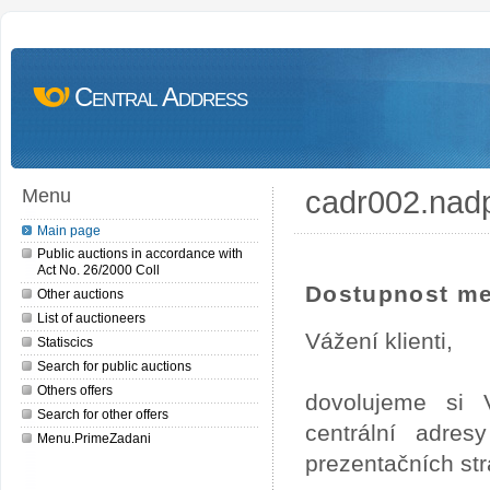
Central Address
cadr002.nad
Menu
Main page
Public auctions in accordance with
Act No. 26/2000 Coll
Dostupnost me
Other auctions
List of auctioneers
Vážení klienti,
Statiscics
Search for public auctions
Others offers
dovolujeme si 
Search for other offers
centrální adre
Menu.PrimeZadani
prezentačních st