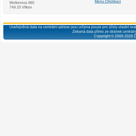
Menu.OAplikaci
Wolkerova 480
749 20 Vítkov
Uveřejněná data na centrální adrese jsou určena pouze pro účely vlastní real
Získaná data přímo ze stránek centrální
Copyright © 2000-
2026
Č