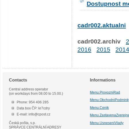
Dostupnost me
cadr002.aktualni
cadr002.archiv
2016
2015
201
Contacts
Informations
Central address operator
Menu.ProvozniRad
(on workdays from 08.00 to 15.00.)
Menu.ObchodniPodmink
Phone: 954 406 285
Menu.Cenik
Data box ČP: kr7cdry
E-mail: info@cpost.cz
Menu.ZastavenaZverejn
Česká pošta, s.p.
Menu.UsneseniVlady
SPRÁVCE CENTRÁLNÍ ADRESY