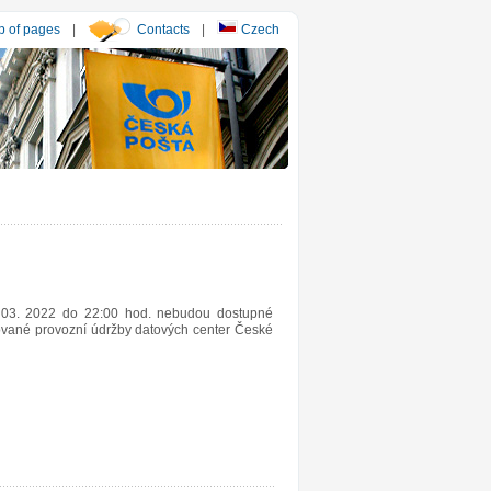
 of pages
|
Contacts
|
Czech
 03. 2022 do 22:00 hod. nebudou dostupné
nované provozní údržby datových center České