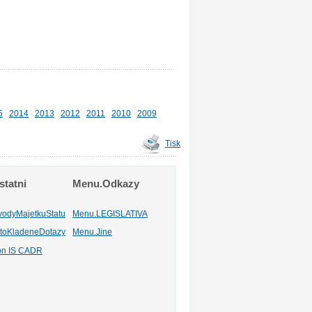
5
2014
2013
2012
2011
2010
2009
Tisk
tatni
Menu.Odkazy
vodyMajetkuStatu
Menu.LEGISLATIVA
toKladeneDotazy
Menu.Jine
ion IS CADR