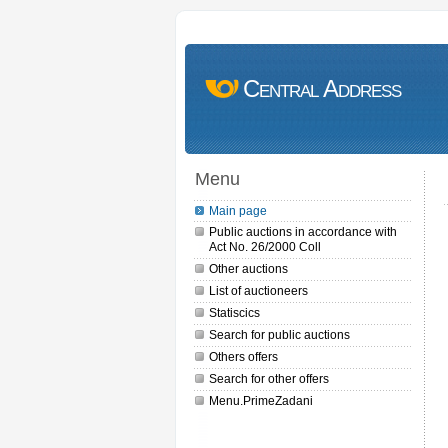
Central Address
Menu
Main page
Public auctions in accordance with
Act No. 26/2000 Coll
Other auctions
List of auctioneers
Statiscics
Search for public auctions
Others offers
Search for other offers
Menu.PrimeZadani