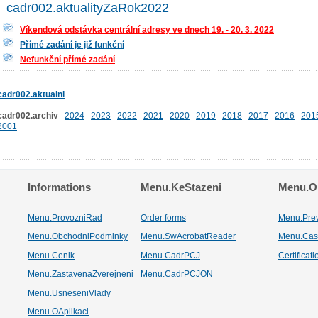
cadr002.aktualityZaRok2022
Víkendová odstávka centrální adresy ve dnech 19. - 20. 3. 2022
Přímé zadání je již funkční
Nefunkční přímé zadání
cadr002.aktualni
cadr002.archiv
2024
2023
2022
2021
2020
2019
2018
2017
2016
201
2001
Informations
Menu.KeStazeni
Menu.Os
Menu.ProvozniRad
Order forms
Menu.Pre
Menu.ObchodniPodminky
Menu.SwAcrobatReader
Menu.Cas
Menu.Cenik
Menu.CadrPCJ
Certificat
Menu.ZastavenaZverejneni
Menu.CadrPCJON
Menu.UsneseniVlady
Menu.OAplikaci