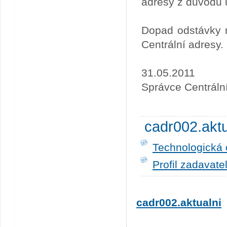
adresy z důvodu 
Dopad odstávky n
Centrální adresy.
31.05.2011
Správce Centráln
cadr002.akt
Technologická 
Profil zadavate
cadr002.aktualni