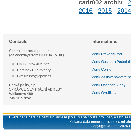
cadr002.archiv
2016
2015
201
Contacts
Informations
Central address operator
Menu.ProvozniRad
(on workdays from 08.00 to 15.00.)
Menu.ObchodniPodmink
Phone: 954 406 285
Menu.Cenik
Data box ČP: kr7cdry
E-mail: info@cpost.cz
Menu.ZastavenaZverejn
Česká pošta, s.p.
Menu.UsneseniVlady
SPRÁVCE CENTRÁLNÍ ADRESY
Menu.OAplikaci
Wolkerova 480
749 20 Vítkov
Uveřejněná data na centrální adrese jsou určena pouze pro účely vlastní real
Získaná data přímo ze stránek centrální
Copyright © 2000-
2026
Č