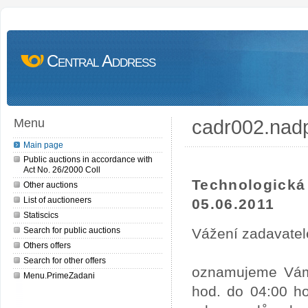
Central Address
cadr002.nad
Menu
Main page
Public auctions in accordance with
Act No. 26/2000 Coll
Technologick
Other auctions
List of auctioneers
05.06.2011
Statiscics
Search for public auctions
Vážení zadavatel
Others offers
Search for other offers
oznamujeme Vám,
Menu.PrimeZadani
hod. do 04:00 ho