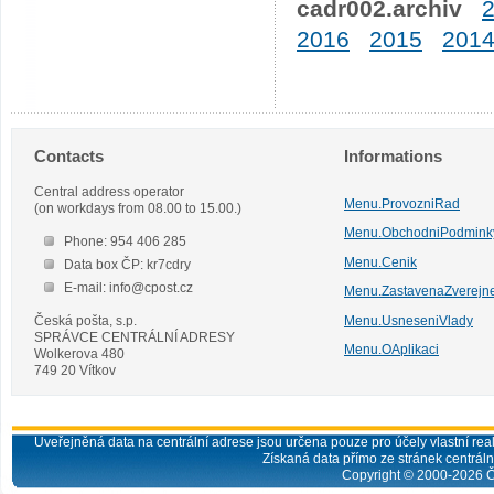
cadr002.archiv
2016
2015
201
Contacts
Informations
Central address operator
Menu.ProvozniRad
(on workdays from 08.00 to 15.00.)
Menu.ObchodniPodmink
Phone: 954 406 285
Menu.Cenik
Data box ČP: kr7cdry
E-mail: info@cpost.cz
Menu.ZastavenaZverejn
Česká pošta, s.p.
Menu.UsneseniVlady
SPRÁVCE CENTRÁLNÍ ADRESY
Menu.OAplikaci
Wolkerova 480
749 20 Vítkov
Uveřejněná data na centrální adrese jsou určena pouze pro účely vlastní real
Získaná data přímo ze stránek centrální
Copyright © 2000-
2026
Č