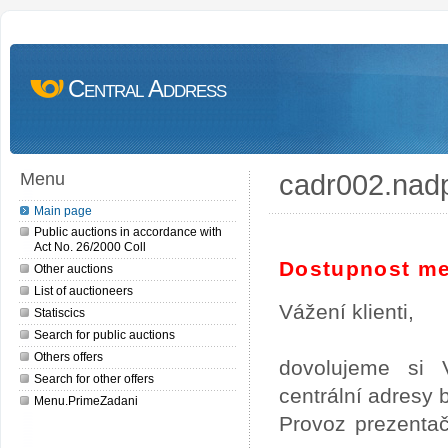
Central Address
cadr002.nad
Menu
Main page
Public auctions in accordance with
Act No. 26/2000 Coll
Dostupnost me
Other auctions
List of auctioneers
Vážení klienti,
Statiscics
Search for public auctions
Others offers
dovolujeme si 
Search for other offers
centrální adresy
Menu.PrimeZadani
Provoz prezentač