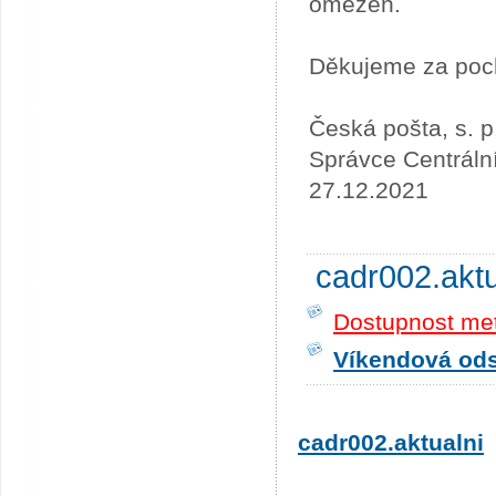
omezen.
Děkujeme za poc
Česká pošta, s. p
Správce Centráln
27.12.2021
cadr002.akt
Dostupnost me
Víkendová odst
cadr002.aktualni