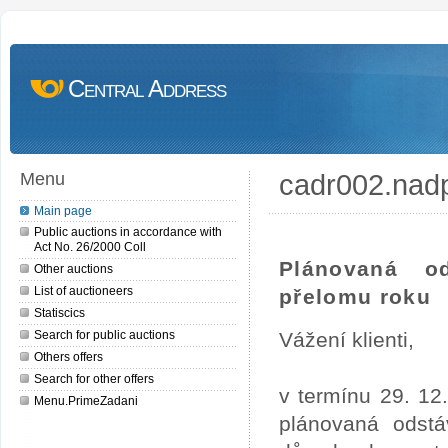
Central Address
cadr002.nad
Menu
Main page
Public auctions in accordance with
Act No. 26/2000 Coll
Plánovaná o
Other auctions
List of auctioneers
přelomu roku
Statiscics
Search for public auctions
Vážení klienti,
Others offers
Search for other offers
v termínu 29. 12
Menu.PrimeZadani
plánovaná odstá