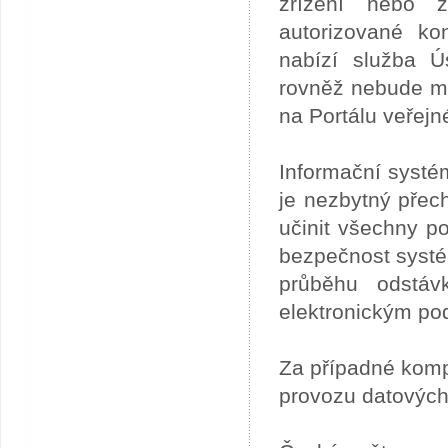
zřízení nebo z
autorizované ko
nabízí služba 
rovněž nebude mo
na Portálu veřejn
Informační systé
je nezbytný přech
učinit všechny p
bezpečnost systém
průběhu odstáv
elektronickým po
Za případné kom
provozu datových