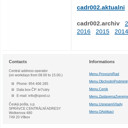
cadr002.aktualni
cadr002.archiv
2016
2015
201
Contacts
Informations
Central address operator
Menu.ProvozniRad
(on workdays from 08.00 to 15.00.)
Menu.ObchodniPodmink
Phone: 954 406 285
Menu.Cenik
Data box ČP: kr7cdry
E-mail: info@cpost.cz
Menu.ZastavenaZverejn
Česká pošta, s.p.
Menu.UsneseniVlady
SPRÁVCE CENTRÁLNÍ ADRESY
Menu.OAplikaci
Wolkerova 480
749 20 Vítkov