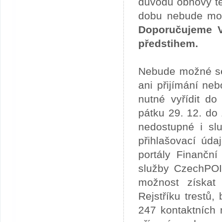
důvodu obnovy te
dobu nebude možn
Doporučujeme V
předstihem.
Nebude možné se 
ani přijímání ne
nutné vyřídit do
pátku 29. 12. do
nedostupné i slu
přihlašovací úda
portály Finančn
služby CzechPOI
možnost získat 
Rejstříku trestů
247 kontaktních