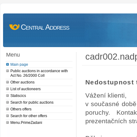
Central Address
cadr002.nad
Menu
Main page
Public auctions in accordance with
Act No. 26/2000 Coll
Nedostupnost t
Other auctions
List of auctioneers
Vážení klienti,
Statiscics
Search for public auctions
v současné době 
Others offers
poruchy. Konta
Search for other offers
prezentačních str
Menu.PrimeZadani