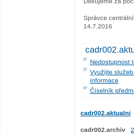
Děkujeme za poc
Správce centráln
14.7.2016
cadr002.akt
Nedostupnost t
Využijte služe
informace
Číselník předm
cadr002.aktualni
cadr002.archiv