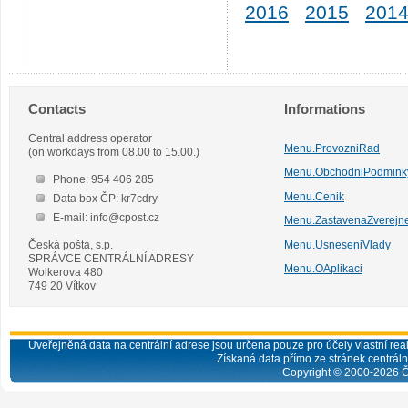
2016
2015
201
Contacts
Informations
Central address operator
Menu.ProvozniRad
(on workdays from 08.00 to 15.00.)
Menu.ObchodniPodmink
Phone: 954 406 285
Menu.Cenik
Data box ČP: kr7cdry
E-mail: info@cpost.cz
Menu.ZastavenaZverejn
Česká pošta, s.p.
Menu.UsneseniVlady
SPRÁVCE CENTRÁLNÍ ADRESY
Menu.OAplikaci
Wolkerova 480
749 20 Vítkov
Uveřejněná data na centrální adrese jsou určena pouze pro účely vlastní real
Získaná data přímo ze stránek centrální
Copyright © 2000-
2026
Č