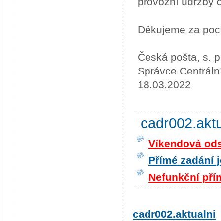
provozní údržby 
Děkujeme za poc
Česká pošta, s. p
Správce Centráln
18.03.2022
cadr002.akt
Víkendová odst
Přímé zadání j
Nefunkční pří
cadr002.aktualni