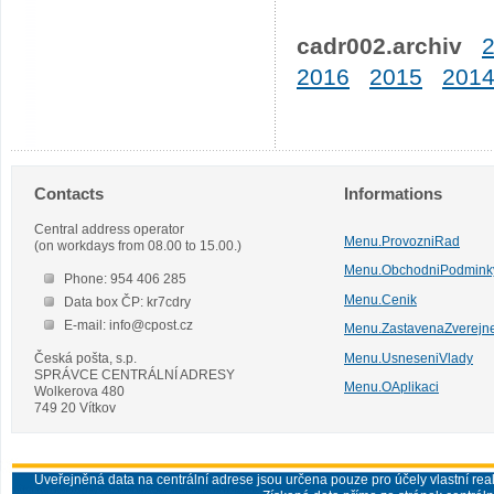
cadr002.archiv
2016
2015
201
Contacts
Informations
Central address operator
Menu.ProvozniRad
(on workdays from 08.00 to 15.00.)
Menu.ObchodniPodmink
Phone: 954 406 285
Menu.Cenik
Data box ČP: kr7cdry
E-mail: info@cpost.cz
Menu.ZastavenaZverejn
Česká pošta, s.p.
Menu.UsneseniVlady
SPRÁVCE CENTRÁLNÍ ADRESY
Menu.OAplikaci
Wolkerova 480
749 20 Vítkov
Uveřejněná data na centrální adrese jsou určena pouze pro účely vlastní real