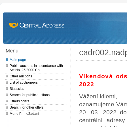
Central Address
cadr002.nad
Menu
Main page
Public auctions in accordance with
Act No. 26/2000 Coll
Víkendová ods
Other auctions
List of auctioneers
2022
Statiscics
Search for public auctions
Vážení klienti,
Others offers
oznamujeme Vám,
Search for other offers
20. 03. 2022 do
Menu.PrimeZadani
centrální adres