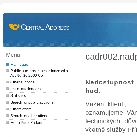
Central Address
cadr002.nad
Menu
Main page
Public auctions in accordance with
Act No. 26/2000 Coll
Nedostupnost 
Other auctions
List of auctioneers
hod.
Statiscics
Search for public auctions
Vážení klienti,
Others offers
oznamujeme Vám
Search for other offers
technických dův
Menu.PrimeZadani
včetně služby Př