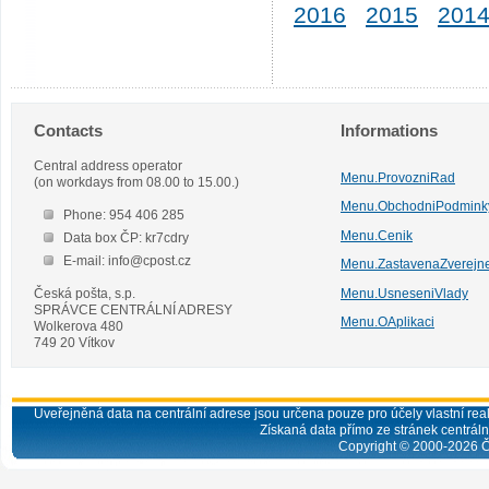
2016
2015
201
Contacts
Informations
Central address operator
Menu.ProvozniRad
(on workdays from 08.00 to 15.00.)
Menu.ObchodniPodmink
Phone: 954 406 285
Menu.Cenik
Data box ČP: kr7cdry
E-mail: info@cpost.cz
Menu.ZastavenaZverejn
Česká pošta, s.p.
Menu.UsneseniVlady
SPRÁVCE CENTRÁLNÍ ADRESY
Menu.OAplikaci
Wolkerova 480
749 20 Vítkov
Uveřejněná data na centrální adrese jsou určena pouze pro účely vlastní real
Získaná data přímo ze stránek centrální
Copyright © 2000-
2026
Č