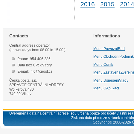
2016
2015
201
Contacts
Informations
Central address operator
Menu.ProvozniRad
(on workdays from 08.00 to 15.00.)
Menu.ObchodniPodmink
Phone: 954 406 285
Menu.Cenik
Data box ČP: kr7cdry
E-mail: info@cpost.cz
Menu.ZastavenaZverejn
Česká pošta, s.p.
Menu.UsneseniVlady
SPRÁVCE CENTRÁLNÍ ADRESY
Menu.OAplikaci
Wolkerova 480
749 20 Vítkov
Uveřejněná data na centrální adrese jsou určena pouze pro účely vlastní real
Získaná data přímo ze stránek centrální
Copyright © 2000-
2026
Č