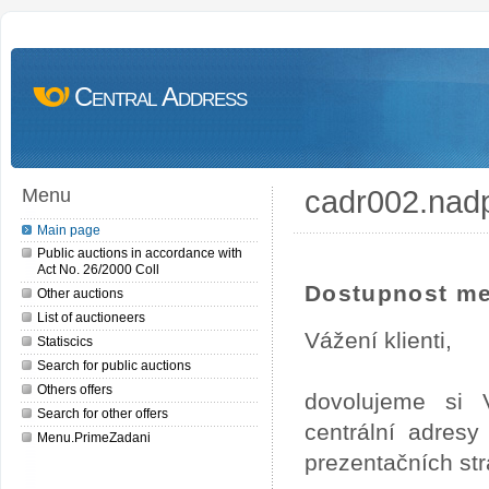
Central Address
cadr002.nad
Menu
Main page
Public auctions in accordance with
Act No. 26/2000 Coll
Dostupnost me
Other auctions
List of auctioneers
Vážení klienti,
Statiscics
Search for public auctions
Others offers
dovolujeme si 
Search for other offers
centrální adres
Menu.PrimeZadani
prezentačních st