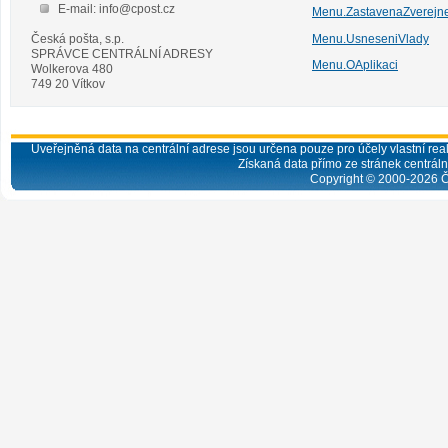
E-mail: info@cpost.cz
Menu.ZastavenaZverejn
Česká pošta, s.p.
Menu.UsneseniVlady
SPRÁVCE CENTRÁLNÍ ADRESY
Menu.OAplikaci
Wolkerova 480
749 20 Vítkov
Uveřejněná data na centrální adrese jsou určena pouze pro účely vlastní real
Získaná data přímo ze stránek centrální
Copyright © 2000-
2026
Č