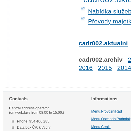
Nabídka služeb
Převody majetk
cadr002.aktualni
cadr002.archiv
2016
2015
201
Contacts
Informations
Central address operator
Menu.ProvozniRad
(on workdays from 08.00 to 15.00.)
Menu.ObchodniPodmink
Phone: 954 406 285
Menu.Cenik
Data box ČP: kr7cdry