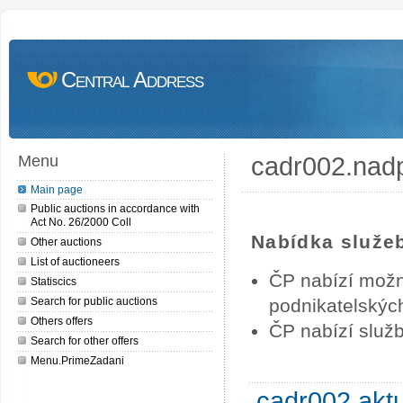
Central Address
cadr002.nad
Menu
Main page
Public auctions in accordance with
Act No. 26/2000 Coll
Nabídka služe
Other auctions
List of auctioneers
ČP nabízí možn
Statiscics
Search for public auctions
podnikatelských
Others offers
ČP nabízí služb
Search for other offers
Menu.PrimeZadani
cadr002.akt