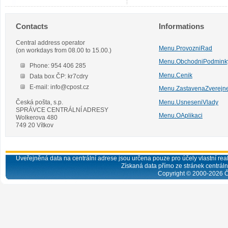
Contacts
Informations
Central address operator
Menu.ProvozniRad
(on workdays from 08.00 to 15.00.)
Menu.ObchodniPodmink
Phone: 954 406 285
Menu.Cenik
Data box ČP: kr7cdry
E-mail: info@cpost.cz
Menu.ZastavenaZverejn
Česká pošta, s.p.
Menu.UsneseniVlady
SPRÁVCE CENTRÁLNÍ ADRESY
Menu.OAplikaci
Wolkerova 480
749 20 Vítkov
Uveřejněná data na centrální adrese jsou určena pouze pro účely vlastní real
Získaná data přímo ze stránek centrální
Copyright © 2000-
2026
Č