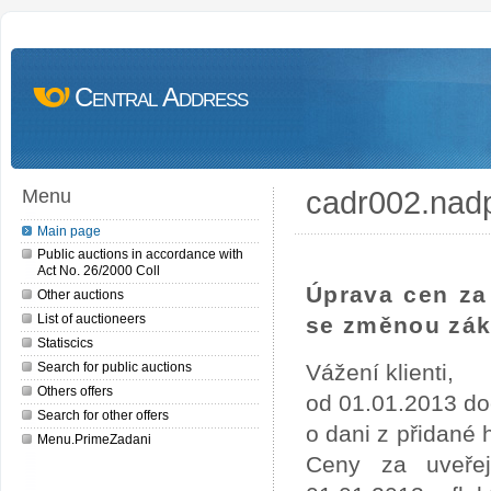
Central Address
cadr002.nad
Menu
Main page
Public auctions in accordance with
Act No. 26/2000 Coll
Úprava cen za 
Other auctions
List of auctioneers
se změnou zák
Statiscics
Search for public auctions
Vážení klienti,
Others offers
od 01.01.2013 do
Search for other offers
o dani z přidané
Menu.PrimeZadani
Ceny za uveře