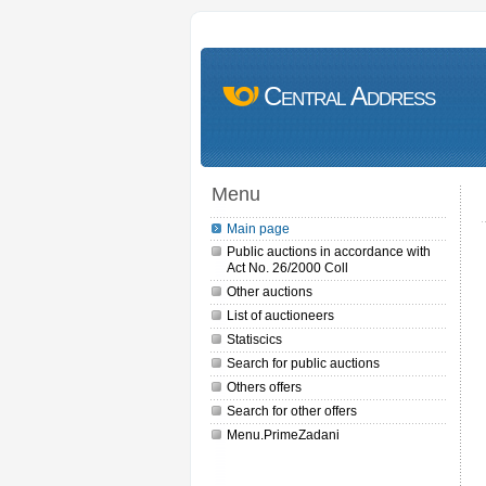
Central Address
Menu
Main page
Public auctions in accordance with
Act No. 26/2000 Coll
Other auctions
List of auctioneers
Statiscics
Search for public auctions
Others offers
Search for other offers
Menu.PrimeZadani