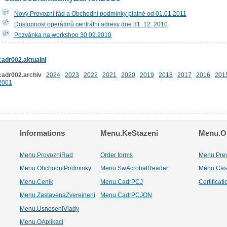
Nový Provozní řád a Obchodní podmínky platné od 01.01.2011
Dostupnost operátorů centrální adresy dne 31. 12. 2010
Pozvánka na workshop 30.09.2010
cadr002.aktualni
cadr002.archiv
2024
2023
2022
2021
2020
2019
2018
2017
2016
201
2001
Informations
Menu.KeStazeni
Menu.Os
Menu.ProvozniRad
Order forms
Menu.Pre
Menu.ObchodniPodminky
Menu.SwAcrobatReader
Menu.Cas
Menu.Cenik
Menu.CadrPCJ
Certificat
Menu.ZastavenaZverejneni
Menu.CadrPCJON
Menu.UsneseniVlady
Menu.OAplikaci