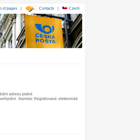
 of pages
|
Contacts
|
Czech
rální adresu platné
veřejnění. Namísto Registrované elektonické