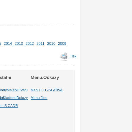
5
2014
2013
2012
2011
2010
2009
Tisk
tatni
Menu.Odkazy
vodyMajetkuStatu
Menu.LEGISLATIVA
toKladeneDotazy
Menu.Jine
ion IS CADR