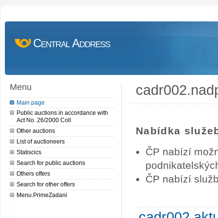
Central Address
cadr002.nad
Menu
Main page
Public auctions in accordance with
Act No. 26/2000 Coll
Nabídka služe
Other auctions
List of auctioneers
ČP nabízí možn
Statiscics
Search for public auctions
podnikatelských
Others offers
ČP nabízí služb
Search for other offers
Menu.PrimeZadani
cadr002.akt