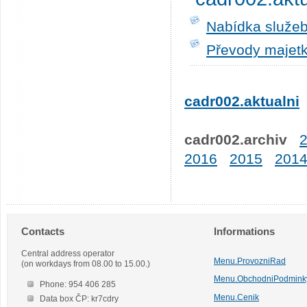
Nabídka služeb
Převody majetk
cadr002.aktualni
cadr002.archiv
2016
2015
201
Contacts
Informations
Central address operator
Menu.ProvozniRad
(on workdays from 08.00 to 15.00.)
Menu.ObchodniPodmink
Phone: 954 406 285
Menu.Cenik
Data box ČP: kr7cdry