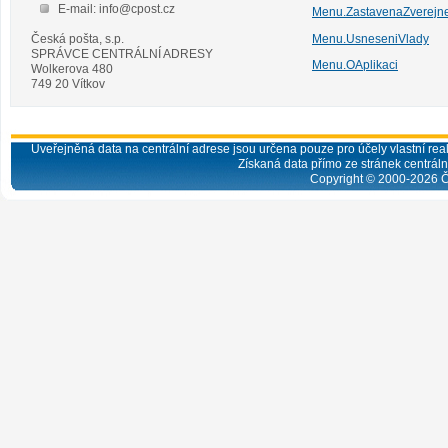
E-mail: info@cpost.cz
Menu.ZastavenaZverejn
Česká pošta, s.p.
Menu.UsneseniVlady
SPRÁVCE CENTRÁLNÍ ADRESY
Menu.OAplikaci
Wolkerova 480
749 20 Vítkov
Uveřejněná data na centrální adrese jsou určena pouze pro účely vlastní real
Získaná data přímo ze stránek centrální
Copyright © 2000-
2026
Č